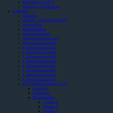
Ruderkurse im RCS
NewWave Vereinsshop
Volleyball
Aktuelles
Leitbild „Volleyball im RCS“
Vereinsshop
Saisonmagazin
Spieltagsmagazin
Volleyball-Trainerteam
Jugendmannschaften
1. Damenmannschaft
2. Damenmannschaft
3. Damenmannschaft
4. Damenmannschaft
1. Herrenmannschaft
2. Herrenmannschaft
3. Herrenmannschaft
4. Herrenmannschaft
WVJ-Meisterschaften U13w
Aktuelles
Grußworte
Mannschaften
Gruppe A
Gruppe B
Gruppe C