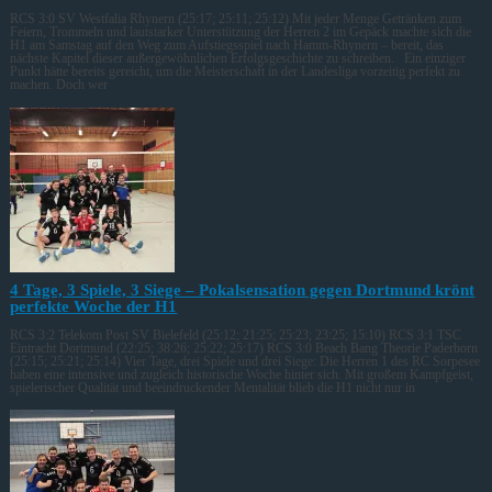
RCS 3:0 SV Westfalia Rhynern (25:17; 25:11; 25:12) Mit jeder Menge Getränken zum
Feiern, Trommeln und lautstarker Unterstützung der Herren 2 im Gepäck machte sich die
H1 am Samstag auf den Weg zum Aufstiegsspiel nach Hamm-Rhynern – bereit, das
nächste Kapitel dieser außergewöhnlichen Erfolgsgeschichte zu schreiben. Ein einziger
Punkt hätte bereits gereicht, um die Meisterschaft in der Landesliga vorzeitig perfekt zu
machen. Doch wer
4 Tage, 3 Spiele, 3 Siege – Pokalsensation gegen Dortmund krönt
perfekte Woche der H1
RCS 3:2 Telekom Post SV Bielefeld (25:12; 21:25; 25:23; 23:25; 15:10) RCS 3:1 TSC
Eintracht Dortmund (22:25; 38:26; 25:22; 25:17) RCS 3:0 Beach Bang Theorie Paderborn
(25:15; 25:21; 25:14) Vier Tage, drei Spiele und drei Siege: Die Herren 1 des RC Sorpesee
haben eine intensive und zugleich historische Woche hinter sich. Mit großem Kampfgeist,
spielerischer Qualität und beeindruckender Mentalität blieb die H1 nicht nur in