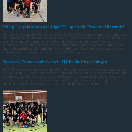
Völlig Losgelöst von der Liga! H1 spielt die Perfekte Hinrunde!
RCS 3:0 VC Altenbeken/Schwaney 25:12; 25:19; 25:16 Die erste Herrenmannschaft des
RC Sorpesee feierte in Paderborn gegen den VC Altenbeken-Schwaney einen klaren 3:0-
Auswärtssieg und knüpfte damit an die starken Leistungen der letzten Wochen an. Im
ersten Satz ließ der RCS keinerlei Zweifel aufkommen. Mit druckvollen Angriffen und
einer stabilen Blockarbeit wurde der Gegner früh unter Druck gesetzt, sodass trotz einer
bodenlosen Aufschlagsquote ein deutlicher 25:12-Satzgewinn
Sorpesee-Express rollt weiter! H1 bleibt Ungeschlagen
RCS 3:0 SG Sendenhorst/Everswinkel (25:20; 25:21; 25:13) Am vergangenen Samstag
hieß es für die H1 wieder Auswärtsfahrt. Diesmal nach Rhynern. Nachdem das erste Spiel
erfolgreich gepfiffen wurde, durfte die H1 loslegen. Im ersten Satz spielte die erste vom
Sorpesee einen souveränen Satz der nur zum Ende etwas knapp wurde und mit 25:20
endete. Der zweite Satz war ziemlich ähnlich wie der erste und endete 25:21.