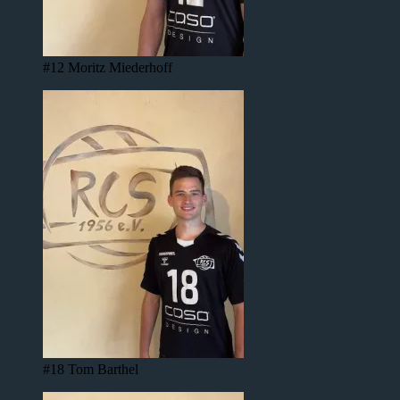
#12 Moritz Miederhoff
#18 Tom Barthel