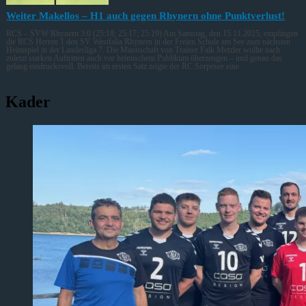
Weiter Makellos – H1 auch gegen Rhynern ohne Punktverlust!
RCS – SVW Rhynern 3:0 (25:18; 25:17; 25:19) Am Samstag, den 15.11.2025, empfingen
die RCS Herren 1 den SV Westfalia Rhynern in der Freien Schule am See zum nächsten
Heimspiel in der Landesliga 7. Die Mannschaft von Trainer Falk Metzler wollte nach
zuletzt starken Auftritten auch vor heimischem Publikum überzeugen – und genau das
gelang eindrucksvoll. Bereits im ersten Satz zeigte der RC Sorpesee eine
Kader