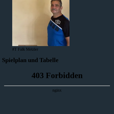
#T Falk Metzler
Spielplan und Tabelle