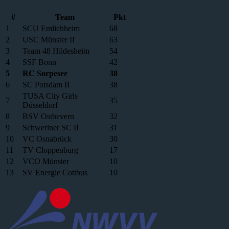
#
Team
Pkt
1
SCU Emlichheim
68
2
USC Münster II
63
3
Team 48 Hildesheim
54
4
SSF Bonn
42
5
RC Sorpesee
38
6
SC Potsdam II
38
TUSA City Girls
7
35
Düsseldorf
8
BSV Ostbevern
32
9
Schweriner SC II
31
10
VC Osnabrück
30
11
TV Cloppenburg
17
12
VCO Münster
10
13
SV Energie Cottbus
10