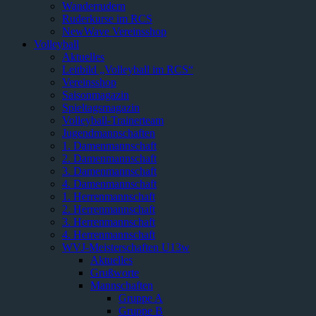
Wanderrudern
Ruderkurse im RCS
NewWave Vereinsshop
Volleyball
Aktuelles
Leitbild „Volleyball im RCS“
Vereinsshop
Saisonmagazin
Spieltagsmagazin
Volleyball-Trainerteam
Jugendmannschaften
1. Damenmannschaft
2. Damenmannschaft
3. Damenmannschaft
4. Damenmannschaft
1. Herrenmannschaft
2. Herrenmannschaft
3. Herrenmannschaft
4. Herrenmannschaft
WVJ-Meisterschaften U13w
Aktuelles
Grußworte
Mannschaften
Gruppe A
Gruppe B