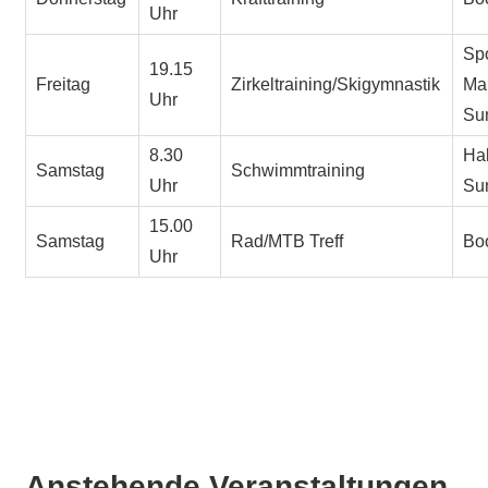
Uhr
Spo
19.15
Freitag
Zirkeltraining/Skigymnastik
Ma
Uhr
Su
8.30
Ha
Samstag
Schwimmtraining
Uhr
Su
15.00
Samstag
Rad/MTB Treff
Bo
Uhr
Anstehende Veranstaltungen