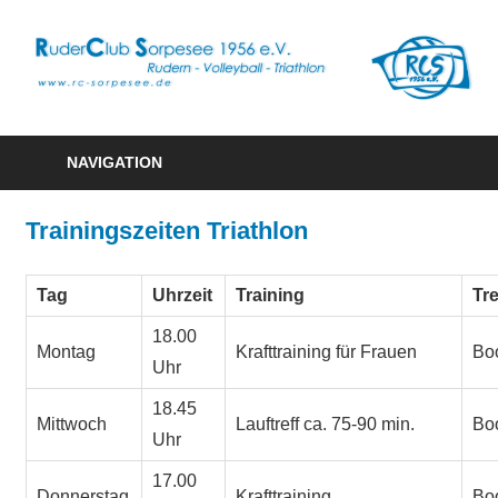
Zum
Inhalt
R
springen
S
Rudern
1
–
NAVIGATION
Volleyball
e
–
Trainingszeiten Triathlon
Triathlon
Tag
Uhrzeit
Training
Tr
18.00
Montag
Krafttraining für Frauen
Bo
Uhr
18.45
Mittwoch
Lauftreff ca. 75-90 min.
Bo
Uhr
17.00
Donnerstag
Krafttraining
Bo