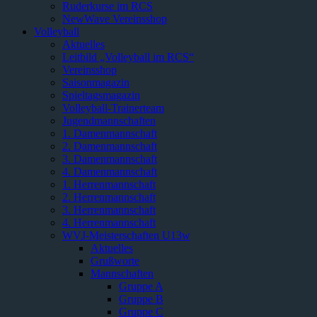
Ruderkurse im RCS
NewWave Vereinsshop
Volleyball
Aktuelles
Leitbild „Volleyball im RCS“
Vereinsshop
Saisonmagazin
Spieltagsmagazin
Volleyball-Trainerteam
Jugendmannschaften
1. Damenmannschaft
2. Damenmannschaft
3. Damenmannschaft
4. Damenmannschaft
1. Herrenmannschaft
2. Herrenmannschaft
3. Herrenmannschaft
4. Herrenmannschaft
WVJ-Meisterschaften U13w
Aktuelles
Grußworte
Mannschaften
Gruppe A
Gruppe B
Gruppe C