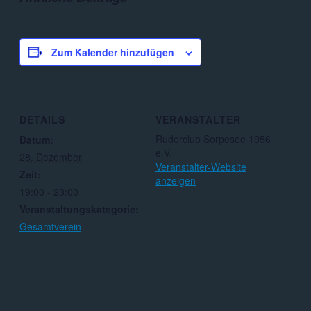
Zum Kalender hinzufügen
DETAILS
VERANSTALTER
Ruderclub Sorpesee 1956
Datum:
e.V.
28. Dezember
Veranstalter-Website
Zeit:
anzeigen
19:00 - 23:00
Veranstaltungskategorie:
Gesamtverein