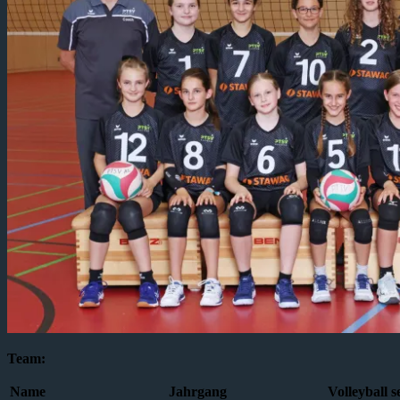
Team:
Name
Jahrgang
Volleyball 