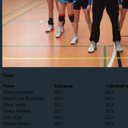
Team:
Name
Jahrgang
Volleyball 
Helen Kirchhoff
2012
2021
Emmi Lotte Rotterdam
2013
2021
Marie Wenk
2012
2021
Emma Mertens
2012
2021
Lotta Kiel
2012
2021
Matilda Welker
2012
2021