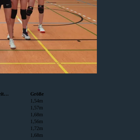
seit…
Größe
1,54m
1,57m
1,68m
1,56m
1,72m
1,68m