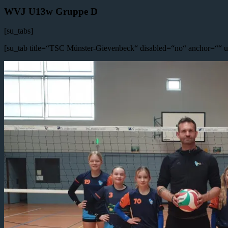
WVJ U13w Gruppe D
[su_tabs]
[su_tab title=“TSC Münster-Gievenbeck“ disabled=“no“ anchor=““ ur