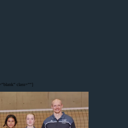
=“blank“ class=““]