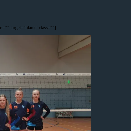
l=““ target=“blank“ class=““]