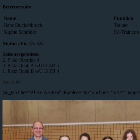
Betreuerstab:
Name
Funktion
Hans Stuckenbrock
Trainer
Sophie Schröder
Co-Trainerin
Motto:
#EineVonWir
Saisonergebnisse:
2. Platz Oberliga 4
2. Platz Quali A wU13 ZR 5
1. Platz Quali B wU13 ZR 4
[/su_tab]
[su_tab title=“PTSV Aachen“ disabled=“no“ anchor=““ url=““ target