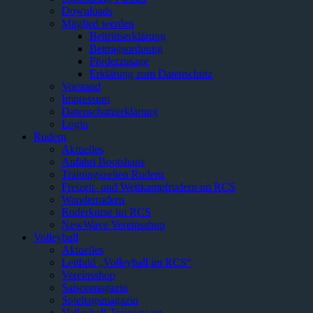
Downloads
Mitglied werden
Beitrittserklärung
Beitragsordnung
Förderzusage
Erklärung zum Datenschutz
Vorstand
Impressum
Datenschutzerklärung
Login
Rudern
Aktuelles
Anfahrt Bootshaus
Trainingszeiten Rudern
Freizeit- und Wettkampfrudern im RCS
Wanderrudern
Ruderkurse im RCS
NewWave Vereinsshop
Volleyball
Aktuelles
Leitbild „Volleyball im RCS“
Vereinsshop
Saisonmagazin
Spieltagsmagazin
Volleyball-Trainerteam