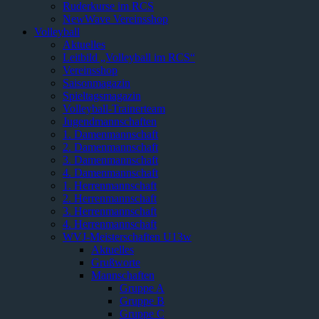
Ruderkurse im RCS
NewWave Vereinsshop
Volleyball
Aktuelles
Leitbild „Volleyball im RCS“
Vereinsshop
Saisonmagazin
Spieltagsmagazin
Volleyball-Trainerteam
Jugendmannschaften
1. Damenmannschaft
2. Damenmannschaft
3. Damenmannschaft
4. Damenmannschaft
1. Herrenmannschaft
2. Herrenmannschaft
3. Herrenmannschaft
4. Herrenmannschaft
WVJ-Meisterschaften U13w
Aktuelles
Grußworte
Mannschaften
Gruppe A
Gruppe B
Gruppe C