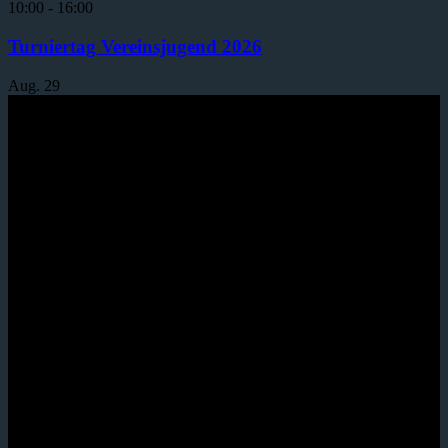
10:00
-
16:00
Turniertag Vereinsjugend 2026
Aug.
29