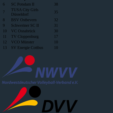
6
SC Potsdam II
38
TUSA City Girls
7
35
Düsseldorf
8
BSV Ostbevern
32
9
Schweriner SC II
31
10
VC Osnabrück
30
11
TV Cloppenburg
17
12
VCO Münster
10
13
SV Energie Cottbus
10