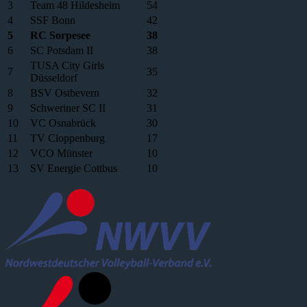
3
Team 48 Hildesheim
54
4
SSF Bonn
42
5
RC Sorpesee
38
6
SC Potsdam II
38
TUSA City Girls
7
35
Düsseldorf
8
BSV Ostbevern
32
9
Schweriner SC II
31
10
VC Osnabrück
30
11
TV Cloppenburg
17
12
VCO Münster
10
13
SV Energie Cottbus
10