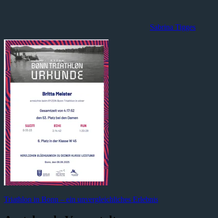
Sabrina Tigges
Beitragsnavigation
Vorheriger
Triathlon in Bonn – ein unvergleichliches Erlebnis
Beitrag: