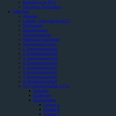
Ruderkurse im RCS
NewWave Vereinsshop
Volleyball
Aktuelles
Leitbild „Volleyball im RCS“
Vereinsshop
Saisonmagazin
Spieltagsmagazin
Volleyball-Trainerteam
Jugendmannschaften
1. Damenmannschaft
2. Damenmannschaft
3. Damenmannschaft
4. Damenmannschaft
1. Herrenmannschaft
2. Herrenmannschaft
3. Herrenmannschaft
4. Herrenmannschaft
WVJ-Meisterschaften U13w
Aktuelles
Grußworte
Mannschaften
Gruppe A
Gruppe B
Gruppe C