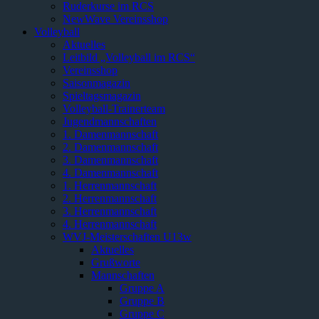
Ruderkurse im RCS
NewWave Vereinsshop
Volleyball
Aktuelles
Leitbild „Volleyball im RCS“
Vereinsshop
Saisonmagazin
Spieltagsmagazin
Volleyball-Trainerteam
Jugendmannschaften
1. Damenmannschaft
2. Damenmannschaft
3. Damenmannschaft
4. Damenmannschaft
1. Herrenmannschaft
2. Herrenmannschaft
3. Herrenmannschaft
4. Herrenmannschaft
WVJ-Meisterschaften U13w
Aktuelles
Grußworte
Mannschaften
Gruppe A
Gruppe B
Gruppe C