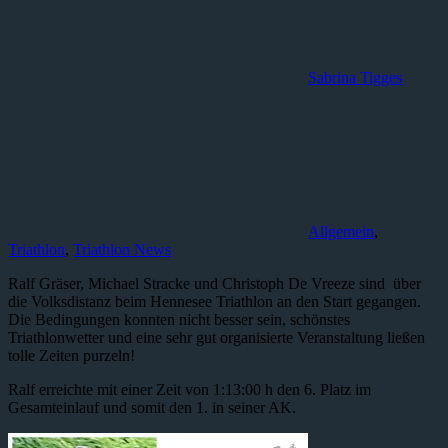
Sabrina Tigges
Allgemein
,
Triathlon
,
Triathlon News
Ralf Gräser, Michael Stracke und Christoph De Vreeze sind über
die Volksdistanz beim Hennesee Triathlon an den Start gegangen.
Die Bedingungen konnten nicht besser sein, schönstes
Triathlonwetter und eine sehr gut organisierte Veranstaltung ließen
tolle Zeiten purzeln!
Ralf erreichte mit einer Zeit von 1:13:00 h den 6. Platz im
Gesamteinlauf und somit den 1. in seiner AK.