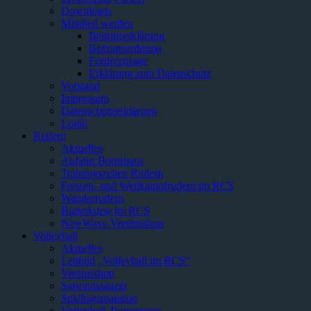
Downloads
Mitglied werden
Beitrittserklärung
Beitragsordnung
Förderzusage
Erklärung zum Datenschutz
Vorstand
Impressum
Datenschutzerklärung
Login
Rudern
Aktuelles
Anfahrt Bootshaus
Trainingszeiten Rudern
Freizeit- und Wettkampfrudern im RCS
Wanderrudern
Ruderkurse im RCS
NewWave Vereinsshop
Volleyball
Aktuelles
Leitbild „Volleyball im RCS“
Vereinsshop
Saisonmagazin
Spieltagsmagazin
Volleyball-Trainerteam