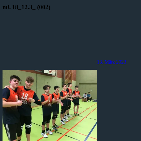
mU18_12.3_ (002)
13. März 2023