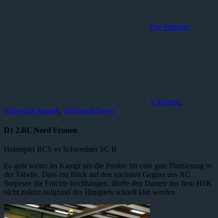
Ute Schlecht
1. Damen
,
Volleyball Aktuell
,
Volleyball News
D1 2.BL Nord Frauen
Heimspiel RCS vs Schweriner SC II
Es geht weiter im Kampf um die Punkte für eine gute Platzierung in
der Tabelle. Dass mit Blick auf den nächsten Gegner des RC
Sorpesee die Früchte hochhängen, dürfte den Damen aus dem HSK
nicht zuletzt aufgrund des Hinspiels schnell klar werden.