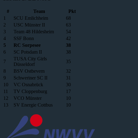
#
Team
Pkt
1
SCU Emlichheim
68
2
USC Münster II
63
3
Team 48 Hildesheim
54
4
SSF Bonn
42
5
RC Sorpesee
38
6
SC Potsdam II
38
TUSA City Girls
7
35
Düsseldorf
8
BSV Ostbevern
32
9
Schweriner SC II
31
10
VC Osnabrück
30
11
TV Cloppenburg
17
12
VCO Münster
10
13
SV Energie Cottbus
10