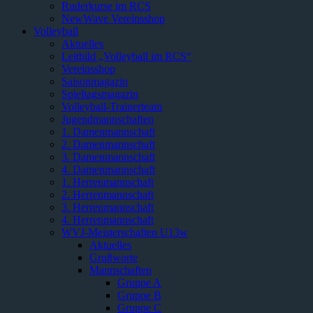
Ruderkurse im RCS
NewWave Vereinsshop
Volleyball
Aktuelles
Leitbild „Volleyball im RCS“
Vereinsshop
Saisonmagazin
Spieltagsmagazin
Volleyball-Trainerteam
Jugendmannschaften
1. Damenmannschaft
2. Damenmannschaft
3. Damenmannschaft
4. Damenmannschaft
1. Herrenmannschaft
2. Herrenmannschaft
3. Herrenmannschaft
4. Herrenmannschaft
WVJ-Meisterschaften U13w
Aktuelles
Grußworte
Mannschaften
Gruppe A
Gruppe B
Gruppe C