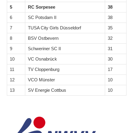
5
RC Sorpesee
38
6
SC Potsdam II
38
7
TUSA City Girls Düsseldorf
35
8
BSV Ostbevern
32
9
Schweriner SC II
31
10
VC Osnabrück
30
11
TV Cloppenburg
17
12
VCO Münster
10
13
SV Energie Cottbus
10