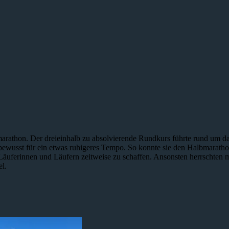
arathon. Der dreieinhalb zu absolvierende Rundkurs führte rund um d
a bewusst für ein etwas ruhigeres Tempo. So konnte sie den Halbmarath
 Läuferinnen und Läufern zeitweise zu schaffen. Ansonsten herrschten
l.