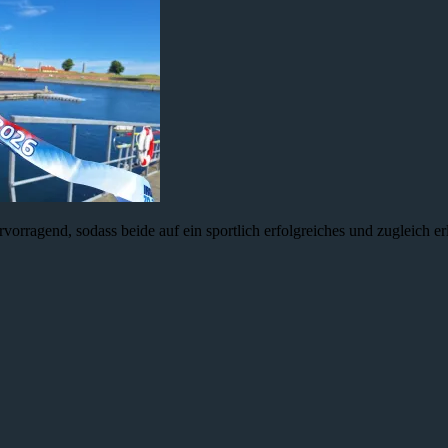
rvorragend, sodass beide auf ein sportlich erfolgreiches und zugleic