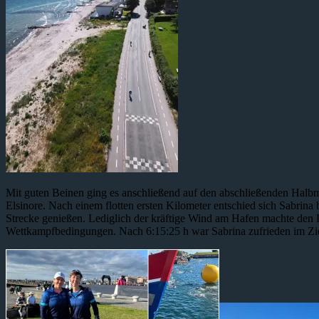
Mit guten Beinen ging es anschließend auf den abschließenden Halbm
Elsinore. Nach einem flotten ersten Kilometer entschied sich Sabrin
Strecke genießen. Lediglich der kräftige Wind am Hafen machte den
Wettkampfbedingungen. Nach 6:15:25 h war Sabrina zufrieden im Zie