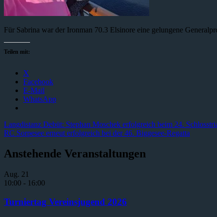
Für Sabrina war der Ironman 70.3 Elsinore eine gelungene Generalpr
Teilen mit:
X
Facebook
E-Mail
WhatsApp
Beitragsnavigation
Vorheriger
Langdistanz Debüt: Stephan Moschek erfolgreich beim 24. Schlosstri
Beitrag:
Nächster
RC Sorpesee erneut erfolgreich bei der 46. Biggesee-Regatta
Beitrag:
Anstehende Veranstaltungen
Aug.
21
10:00
-
16:00
Turniertag Vereinsjugend 2026