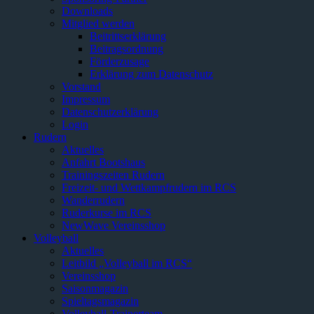
Downloads
Mitglied werden
Beitrittserklärung
Beitragsordnung
Förderzusage
Erklärung zum Datenschutz
Vorstand
Impressum
Datenschutzerklärung
Login
Rudern
Aktuelles
Anfahrt Bootshaus
Trainingszeiten Rudern
Freizeit- und Wettkampfrudern im RCS
Wanderrudern
Ruderkurse im RCS
NewWave Vereinsshop
Volleyball
Aktuelles
Leitbild „Volleyball im RCS“
Vereinsshop
Saisonmagazin
Spieltagsmagazin
Volleyball-Trainerteam