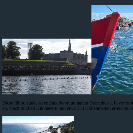
Diese führte zunächst entlang der traumhaften Ostseeküste, bevor es
ab. Nach rund 90 Kilometern und etwa 550 Höhenmetern erreichte Sa