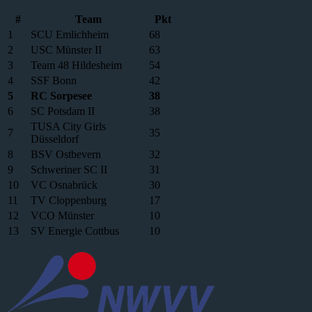
#
Team
Pkt
1
SCU Emlichheim
68
2
USC Münster II
63
3
Team 48 Hildesheim
54
4
SSF Bonn
42
5
RC Sorpesee
38
6
SC Potsdam II
38
TUSA City Girls
7
35
Düsseldorf
8
BSV Ostbevern
32
9
Schweriner SC II
31
10
VC Osnabrück
30
11
TV Cloppenburg
17
12
VCO Münster
10
13
SV Energie Cottbus
10