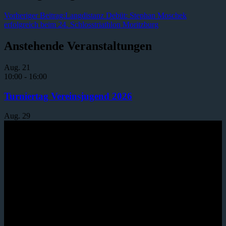
Vorheriger Beitrag:
Langdistanz Debüt: Stephan Moschek
erfolgreich beim 24. Schlosstriathlon Moritzburg
Anstehende Veranstaltungen
Aug.
21
10:00
-
16:00
Turniertag Vereinsjugend 2026
Aug.
29