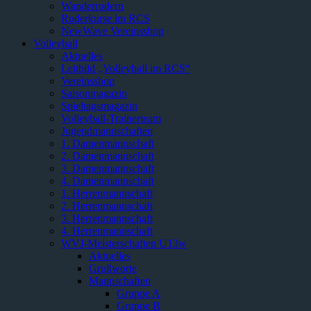
Wanderrudern
Ruderkurse im RCS
NewWave Vereinsshop
Volleyball
Aktuelles
Leitbild „Volleyball im RCS“
Vereinsshop
Saisonmagazin
Spieltagsmagazin
Volleyball-Trainerteam
Jugendmannschaften
1. Damenmannschaft
2. Damenmannschaft
3. Damenmannschaft
4. Damenmannschaft
1. Herrenmannschaft
2. Herrenmannschaft
3. Herrenmannschaft
4. Herrenmannschaft
WVJ-Meisterschaften U13w
Aktuelles
Grußworte
Mannschaften
Gruppe A
Gruppe B