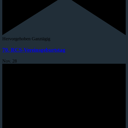
Hervorgehoben
Ganztägig
70. RCS-Vereinsgeburtstag
Nov.
28