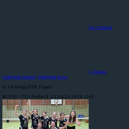
Ute Schlecht
3. Damen
,
Volleyball Aktuell
,
Volleyball News
D 3 Kreisliga HSK Frauen
RCS III – TUS Nuttlar II 2:1 (18:25; 26:24; 15:8)