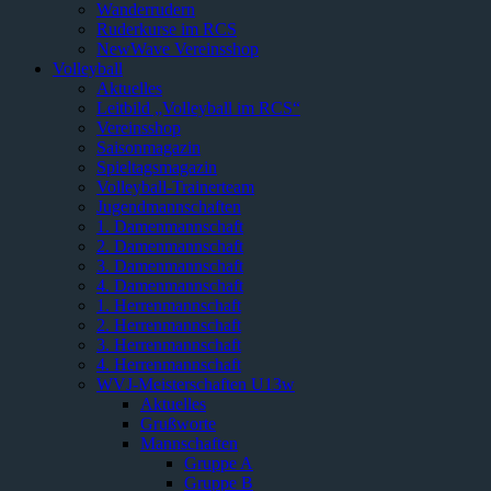
Wanderrudern
Ruderkurse im RCS
NewWave Vereinsshop
Volleyball
Aktuelles
Leitbild „Volleyball im RCS“
Vereinsshop
Saisonmagazin
Spieltagsmagazin
Volleyball-Trainerteam
Jugendmannschaften
1. Damenmannschaft
2. Damenmannschaft
3. Damenmannschaft
4. Damenmannschaft
1. Herrenmannschaft
2. Herrenmannschaft
3. Herrenmannschaft
4. Herrenmannschaft
WVJ-Meisterschaften U13w
Aktuelles
Grußworte
Mannschaften
Gruppe A
Gruppe B