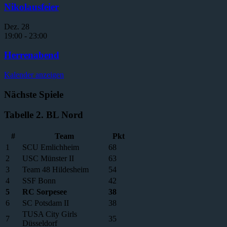
Nikolausfeier
Dez.
28
19:00
-
23:00
Herrenabend
Kalender anzeigen
Nächste Spiele
Tabelle 2. BL Nord
#
Team
Pkt
1
SCU Emlichheim
68
2
USC Münster II
63
3
Team 48 Hildesheim
54
4
SSF Bonn
42
5
RC Sorpesee
38
6
SC Potsdam II
38
TUSA City Girls
7
35
Düsseldorf