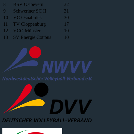
8
BSV Ostbevern
32
9
Schweriner SC II
31
10
VC Osnabrück
30
11
TV Cloppenburg
17
12
VCO Münster
10
13
SV Energie Cottbus
10