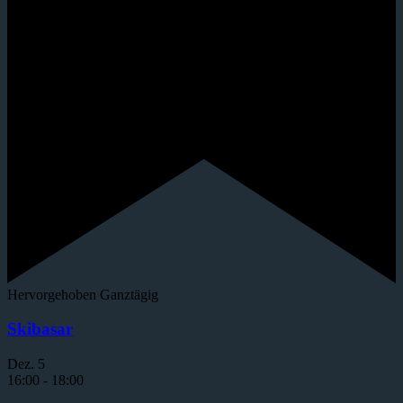
Hervorgehoben
Ganztägig
Skibasar
Dez.
5
16:00
-
18:00