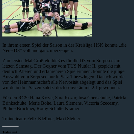
In ihrem ersten Spiel der Saison in der Kreisliga HSK konnte „die
Neue D3“ voll und ganz überzeugen.
Zum ersten Mal Großfeld hieß es für die D3 vom Sorpesee am
letzten Samstag. Der Gegner vom TUS Nuttlar II, gespickt mit
deutlich Älteren und erfahreneren Spielerinnen, konnte die junge
Auswahl vom Sorpesee nur in Satz 1 bezwingen. Danach wurde
von der Heimmannschaft alle Nervosität abgelegt und das Spiel
wurde in drei Sätzen zuletzt doch souverän mit 2:1 gewonnen.
Für den RCS: Hana Kozar, Sara Kozar, Insa Coerschulte, Patricia
Brinkschulte, Merle Bolte, Laura Siemens, Victoria Szecesny,
Philine Brückner, Romy Schulte-Kramer
Trainerteam: Felix Kleffner, Maxi Steiner
Teilen mit: