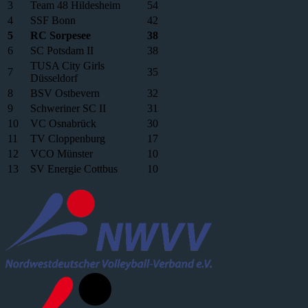
3
Team 48 Hildesheim
54
4
SSF Bonn
42
5
RC Sorpesee
38
6
SC Potsdam II
38
TUSA City Girls
7
35
Düsseldorf
8
BSV Ostbevern
32
9
Schweriner SC II
31
10
VC Osnabrück
30
11
TV Cloppenburg
17
12
VCO Münster
10
13
SV Energie Cottbus
10