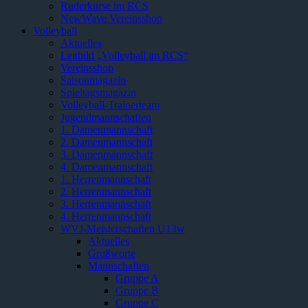
Ruderkurse im RCS
NewWave Vereinsshop
Volleyball
Aktuelles
Leitbild „Volleyball im RCS“
Vereinsshop
Saisonmagazin
Spieltagsmagazin
Volleyball-Trainerteam
Jugendmannschaften
1. Damenmannschaft
2. Damenmannschaft
3. Damenmannschaft
4. Damenmannschaft
1. Herrenmannschaft
2. Herrenmannschaft
3. Herrenmannschaft
4. Herrenmannschaft
WVJ-Meisterschaften U13w
Aktuelles
Grußworte
Mannschaften
Gruppe A
Gruppe B
Gruppe C