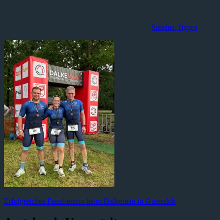
Sabrina Tigges
Beitragsnavigation
Vorheriger
Erfolgreiches Familientrio beim Dalkeman in Gütersloh
Beitrag: