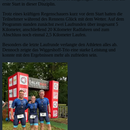
erste Start in dieser Disziplin.
Trotz eines kräftigen Regenschauers kurz vor dem Start hatten die
Teilnehmer während des Rennens Glück mit dem Wetter. Auf dem
Programm standen zunächst zwei Laufrunden über insgesamt 5
Kilometer, anschließend 20 Kilometer Radfahren und zum
Abschluss noch einmal 2,5 Kilometer Laufen.
Besonders die letzte Laufrunde verlangte den Athleten alles ab.
Dennoch zeigte das Wiggeshoff-Trio eine starke Leistung und
konnte mit den Ergebnissen mehr als zufrieden sein.