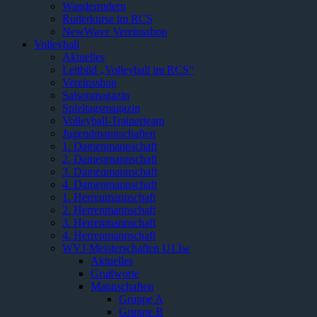
Wanderrudern
Ruderkurse im RCS
NewWave Vereinsshop
Volleyball
Aktuelles
Leitbild „Volleyball im RCS“
Vereinsshop
Saisonmagazin
Spieltagsmagazin
Volleyball-Trainerteam
Jugendmannschaften
1. Damenmannschaft
2. Damenmannschaft
3. Damenmannschaft
4. Damenmannschaft
1. Herrenmannschaft
2. Herrenmannschaft
3. Herrenmannschaft
4. Herrenmannschaft
WVJ-Meisterschaften U13w
Aktuelles
Grußworte
Mannschaften
Gruppe A
Gruppe B