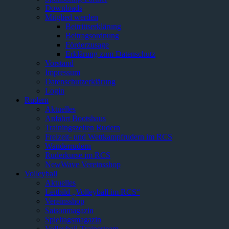
Downloads
Mitglied werden
Beitrittserklärung
Beitragsordnung
Förderzusage
Erklärung zum Datenschutz
Vorstand
Impressum
Datenschutzerklärung
Login
Rudern
Aktuelles
Anfahrt Bootshaus
Trainingszeiten Rudern
Freizeit- und Wettkampfrudern im RCS
Wanderrudern
Ruderkurse im RCS
NewWave Vereinsshop
Volleyball
Aktuelles
Leitbild „Volleyball im RCS“
Vereinsshop
Saisonmagazin
Spieltagsmagazin
Volleyball-Trainerteam