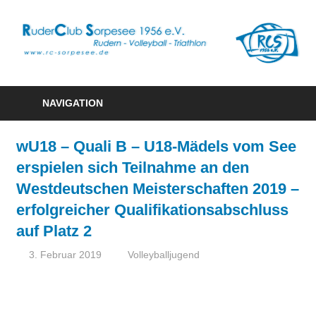
Zum
Inhalt
R
springen
S
Rudern
1
–
NAVIGATION
Volleyball
e
–
wU18 – Quali B – U18-Mädels vom See
Triathlon
erspielen sich Teilnahme an den
Westdeutschen Meisterschaften 2019 –
erfolgreicher Qualifikationsabschluss
auf Platz 2
3. Februar 2019
Hanna Fleischer
Volleyballjugend