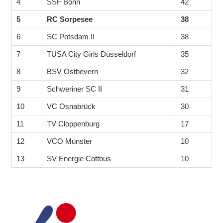
4
SSF Bonn
42
5
RC Sorpesee
38
6
SC Potsdam II
38
7
TUSA City Girls Düsseldorf
35
8
BSV Ostbevern
32
9
Schweriner SC II
31
10
VC Osnabrück
30
11
TV Cloppenburg
17
12
VCO Münster
10
13
SV Energie Cottbus
10