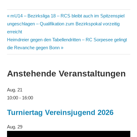
Beitragsnavigation
Vorheriger
mU14 – Bezirksliga 18 – RCS bleibt auch im Spitzenspiel
Beitrag:
ungeschlagen – Qualifikation zum Bezirkspokal vorzeitig
erreicht
Nächster
Heimdreier gegen den Tabellendritten – RC Sorpesee gelingt
Beitrag:
die Revanche gegen Bonn
Anstehende Veranstaltungen
Aug.
21
10:00
-
16:00
Turniertag Vereinsjugend 2026
Aug.
29