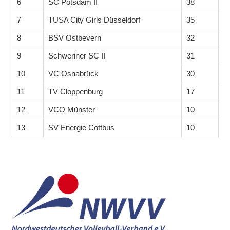
6
SC Potsdam II
38
7
TUSA City Girls Düsseldorf
35
8
BSV Ostbevern
32
9
Schweriner SC II
31
10
VC Osnabrück
30
11
TV Cloppenburg
17
12
VCO Münster
10
13
SV Energie Cottbus
10