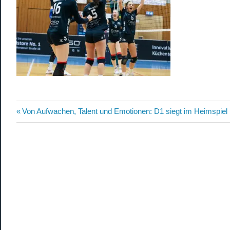
Beitragsnavigation
Vorheriger
Von Aufwachen, Talent und Emotionen: D1 siegt im Heimspiel 
Beitrag: