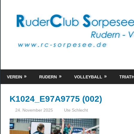
Zum
Inhalt
springen
Rudern
–
VEREIN
RUDERN
VOLLEYBALL
TRIAT
Volleyball
–
Triathlon
K1024_E97A9775 (002)
24. November 2025
Ute Schlecht