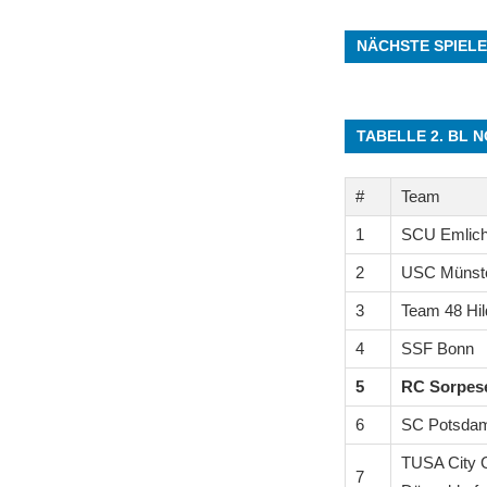
NÄCHSTE SPIELE
TABELLE 2. BL 
#
Team
1
SCU Emlic
2
USC Münste
3
Team 48 Hi
4
SSF Bonn
5
RC Sorpes
6
SC Potsdam
TUSA City G
7