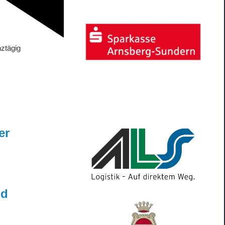
ztägig
er
nd