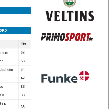
NORD
Pkt
hheim
68
r II
63
ldesheim
54
42
ee
38
 II
38
irls
35