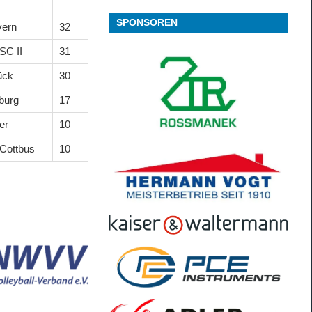
SPONSOREN
ern
32
SC II
31
ück
30
burg
17
er
10
Cottbus
10