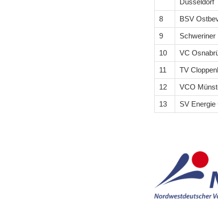
Düsseldorf
8
BSV Ostbev
9
Schweriner 
10
VC Osnabr
11
TV Cloppen
12
VCO Münst
13
SV Energie 