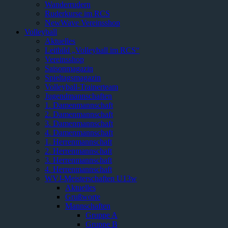
Wanderrudern
Ruderkurse im RCS
NewWave Vereinsshop
Volleyball
Aktuelles
Leitbild „Volleyball im RCS“
Vereinsshop
Saisonmagazin
Spieltagsmagazin
Volleyball-Trainerteam
Jugendmannschaften
1. Damenmannschaft
2. Damenmannschaft
3. Damenmannschaft
4. Damenmannschaft
1. Herrenmannschaft
2. Herrenmannschaft
3. Herrenmannschaft
4. Herrenmannschaft
WVJ-Meisterschaften U13w
Aktuelles
Grußworte
Mannschaften
Gruppe A
Gruppe B