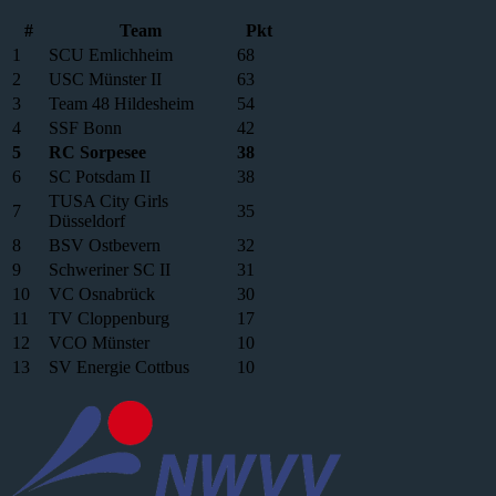
#
Team
Pkt
1
SCU Emlichheim
68
2
USC Münster II
63
3
Team 48 Hildesheim
54
4
SSF Bonn
42
5
RC Sorpesee
38
6
SC Potsdam II
38
TUSA City Girls
7
35
Düsseldorf
8
BSV Ostbevern
32
9
Schweriner SC II
31
10
VC Osnabrück
30
11
TV Cloppenburg
17
12
VCO Münster
10
13
SV Energie Cottbus
10