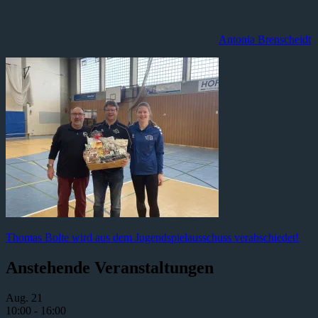
Antonia Brenscheidt
Beitragsnavigation
Vorheriger
Thomas Bolte wird aus dem Jugendspielausschuss verabschiedet!
Beitrag:
Anstehende Veranstaltungen
Aug.
21
10:00
-
16:00