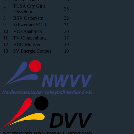
TUSA City Girls
7
35
Düsseldorf
8
BSV Ostbevern
32
9
Schweriner SC II
31
10
VC Osnabrück
30
11
TV Cloppenburg
17
12
VCO Münster
10
13
SV Energie Cottbus
10