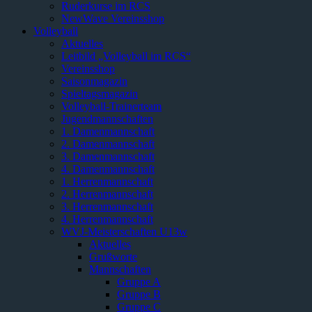
Ruderkurse im RCS
NewWave Vereinsshop
Volleyball
Aktuelles
Leitbild „Volleyball im RCS“
Vereinsshop
Saisonmagazin
Spieltagsmagazin
Volleyball-Trainerteam
Jugendmannschaften
1. Damenmannschaft
2. Damenmannschaft
3. Damenmannschaft
4. Damenmannschaft
1. Herrenmannschaft
2. Herrenmannschaft
3. Herrenmannschaft
4. Herrenmannschaft
WVJ-Meisterschaften U13w
Aktuelles
Grußworte
Mannschaften
Gruppe A
Gruppe B
Gruppe C