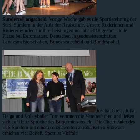
Sundern/Langscheid
. Vorige Woche gab es die Sportlerehrung der
Stadt Sundern in der Aula der Realschule. Unsere Ruderinnen und
Ruderer wurden für ihre Leistungen im Jahr 2018 geehrt – tolle
Plätze bei Euromasters, Deutschen Jugendmeisterschaften,
Landesmeisterschaften, Bundesentscheid und Bundespokal.
Joscha, Greta, Julia,
Helga und Volleyballer Tom vertraten die Vereinsfarben und ließen
sich auf flotte Sprüche des Bürgermeisters ein. Die Cheerleader des
TuS Sundern mit einem sehenswerten akrobatischen Showact
erhielten viel Beifall. Sport ist Vielfalt!