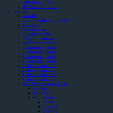
Ruderkurse im RCS
NewWave Vereinsshop
Volleyball
Aktuelles
Leitbild „Volleyball im RCS“
Vereinsshop
Saisonmagazin
Spieltagsmagazin
Volleyball-Trainerteam
Jugendmannschaften
1. Damenmannschaft
2. Damenmannschaft
3. Damenmannschaft
4. Damenmannschaft
1. Herrenmannschaft
2. Herrenmannschaft
3. Herrenmannschaft
4. Herrenmannschaft
WVJ-Meisterschaften U13w
Aktuelles
Grußworte
Mannschaften
Gruppe A
Gruppe B
Gruppe C