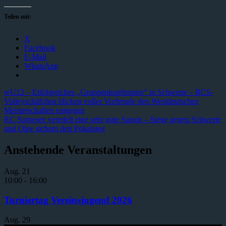
Teilen mit:
X
Facebook
E-Mail
WhatsApp
Beitragsnavigation
Vorheriger
wU12 – Erfolgreiches „Gruppenkopfturnier“ in Schwerte – RCS-
Beitrag:
Volleyschäfchen blicken voller Vorfreude den Westdeutschen
Meisterschaften entgegen
Nächster
RC Sorpesee veredelt eine sehr gute Saison – Siege gegen Schwerte
Beitrag:
und Olpe sichern den Pokalsieg
Anstehende Veranstaltungen
Aug.
21
10:00
-
16:00
Turniertag Vereinsjugend 2026
Aug.
29