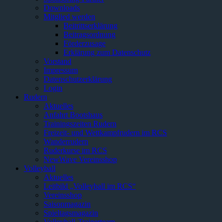
Downloads
Mitglied werden
Beitrittserklärung
Beitragsordnung
Förderzusage
Erklärung zum Datenschutz
Vorstand
Impressum
Datenschutzerklärung
Login
Rudern
Aktuelles
Anfahrt Bootshaus
Trainingszeiten Rudern
Freizeit- und Wettkampfrudern im RCS
Wanderrudern
Ruderkurse im RCS
NewWave Vereinsshop
Volleyball
Aktuelles
Leitbild „Volleyball im RCS“
Vereinsshop
Saisonmagazin
Spieltagsmagazin
Volleyball-Trainerteam