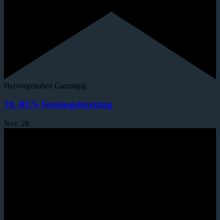
Hervorgehoben
Ganztägig
70. RCS-Vereinsgeburtstag
Nov.
28