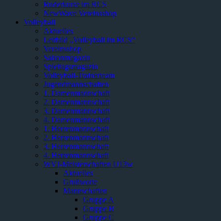
Ruderkurse im RCS
NewWave Vereinsshop
Volleyball
Aktuelles
Leitbild „Volleyball im RCS“
Vereinsshop
Saisonmagazin
Spieltagsmagazin
Volleyball-Trainerteam
Jugendmannschaften
1. Damenmannschaft
2. Damenmannschaft
3. Damenmannschaft
4. Damenmannschaft
1. Herrenmannschaft
2. Herrenmannschaft
3. Herrenmannschaft
4. Herrenmannschaft
WVJ-Meisterschaften U13w
Aktuelles
Grußworte
Mannschaften
Gruppe A
Gruppe B
Gruppe C