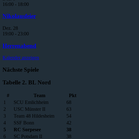
16:00
-
18:00
Nikolausfeier
Dez.
28
19:00
-
23:00
Herrenabend
Kalender anzeigen
Nächste Spiele
Tabelle 2. BL Nord
#
Team
Pkt
1
SCU Emlichheim
68
2
USC Münster II
63
3
Team 48 Hildesheim
54
4
SSF Bonn
42
5
RC Sorpesee
38
6
SC Potsdam II
38