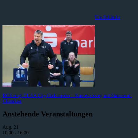
Ute Schlecht
Beitragsnavigation
Vorheriger
RCS ringt TUSA City Girls nieder – Karnevalssieg mit Statement-
Beitrag:
Charakter
Anstehende Veranstaltungen
Aug.
21
10:00
-
16:00