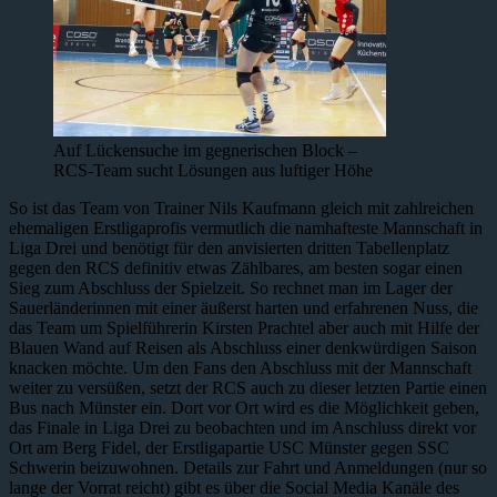
Auf Lückensuche im gegnerischen Block –
RCS-Team sucht Lösungen aus luftiger Höhe
So ist das Team von Trainer Nils Kaufmann gleich mit zahlreichen
ehemaligen Erstligaprofis vermutlich die namhafteste Mannschaft in
Liga Drei und benötigt für den anvisierten dritten Tabellenplatz
gegen den RCS definitiv etwas Zählbares, am besten sogar einen
Sieg zum Abschluss der Spielzeit. So rechnet man im Lager der
Sauerländerinnen mit einer äußerst harten und erfahrenen Nuss, die
das Team um Spielführerin Kirsten Prachtel aber auch mit Hilfe der
Blauen Wand auf Reisen als Abschluss einer denkwürdigen Saison
knacken möchte. Um den Fans den Abschluss mit der Mannschaft
weiter zu versüßen, setzt der RCS auch zu dieser letzten Partie einen
Bus nach Münster ein. Dort vor Ort wird es die Möglichkeit geben,
das Finale in Liga Drei zu beobachten und im Anschluss direkt vor
Ort am Berg Fidel, der Erstligapartie USC Münster gegen SSC
Schwerin beizuwohnen. Details zur Fahrt und Anmeldungen (nur so
lange der Vorrat reicht) gibt es über die Social Media Kanäle des