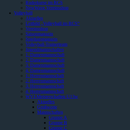
Ruderkurse im RCS
NewWave Vereinsshop
Volleyball
Aktuelles
Leitbild „Volleyball im RCS“
Vereinsshop
Saisonmagazin
Spieltagsmagazin
Volleyball-Trainerteam
Jugendmannschaften
1. Damenmannschaft
2. Damenmannschaft
3. Damenmannschaft
4. Damenmannschaft
1. Herrenmannschaft
2. Herrenmannschaft
3. Herrenmannschaft
4. Herrenmannschaft
WVJ-Meisterschaften U13w
Aktuelles
Grußworte
Mannschaften
Gruppe A
Gruppe B
Gruppe C