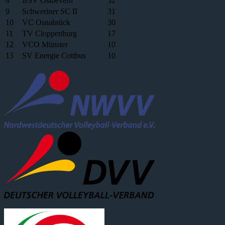
8
BSV Ostbevern
32
9
Schweriner SC II
31
10
VC Osnabrück
30
11
TV Cloppenburg
17
12
VCO Münster
10
13
SV Energie Cottbus
10