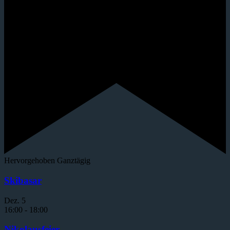
Hervorgehoben
Ganztägig
Skibasar
Dez.
5
16:00
-
18:00
Nikolausfeier