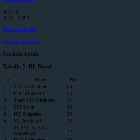
Dez.
28
19:00
-
23:00
Herrenabend
Kalender anzeigen
Nächste Spiele
Tabelle 2. BL Nord
#
Team
Pkt
1
SCU Emlichheim
68
2
USC Münster II
63
3
Team 48 Hildesheim
54
4
SSF Bonn
42
5
RC Sorpesee
38
6
SC Potsdam II
38
TUSA City Girls
7
35
Düsseldorf