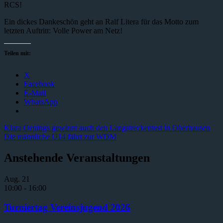
RCS!
Ein dickes Dankeschön geht an Ralf Litera für das Motto zum
letzten Auftritt: Volle Power am Netz!
Teilen mit:
X
Facebook
E-Mail
WhatsApp
Beitragsnavigation
Vorheriger
Klara Oenings gewinnt auch den Langstreckentest in Oberhausen
Beitrag:
Nächster
Die männliche U14 fährt zur WDM
Beitrag:
Anstehende Veranstaltungen
Aug.
21
10:00
-
16:00
Turniertag Vereinsjugend 2026