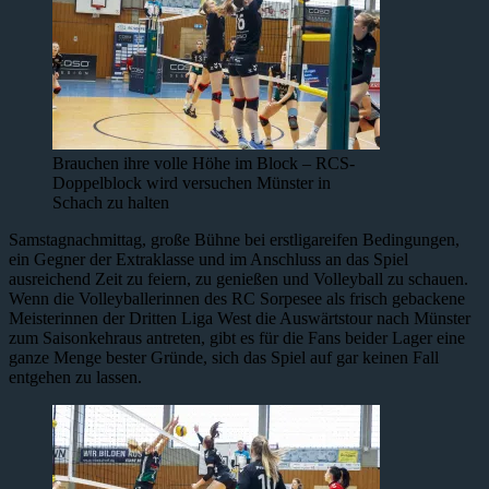
Brauchen ihre volle Höhe im Block – RCS-
Doppelblock wird versuchen Münster in
Schach zu halten
Samstagnachmittag, große Bühne bei erstligareifen Bedingungen,
ein Gegner der Extraklasse und im Anschluss an das Spiel
ausreichend Zeit zu feiern, zu genießen und Volleyball zu schauen.
Wenn die Volleyballerinnen des RC Sorpesee als frisch gebackene
Meisterinnen der Dritten Liga West die Auswärtstour nach Münster
zum Saisonkehraus antreten, gibt es für die Fans beider Lager eine
ganze Menge bester Gründe, sich das Spiel auf gar keinen Fall
entgehen zu lassen.