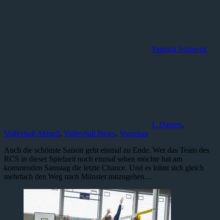
Vanessa Vornweg
1. Damen
,
Volleyball Aktuell
,
Volleyball News
,
Vorschau
Auch die schönste Saison geht einmal zu Ende. Wer das Team des
RCS in dieser Spielzeit noch einmal sehen möchte hat am
kommenden Samstag die letzte Chance. Und es lohnt sich gleich
mehrfach den Weg nach Münster mitzugehen…