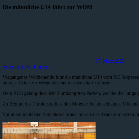
Die männliche U14 fährt zur WDM
17. März 2023
News
,
Volleyballjugend
Vergangenes Wochenende fuhr die männliche U14 vom RC Sorpesee zur 
um das Ticket zur Westdeutschenmeisterschaft zu lösen.
Dem RCS gelang dies. Mit 3 umkämpften Partien, welche die Jungs vom 
Zu Beginn des Turniers galt es den Moerser SC zu schlagen. Mit ein
Vor allem im letzten Satz dieses Spiels musste das Team zum ersten