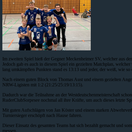
Im zweiten Spiel hieß der Gegner Meckenheimer SV, welcher aus de
Jedoch gab es auch in diesem Spiel ein gezielten Matchplan, welcher 
lang umkämpften Punkten stand es 13:13 und jeder, der weiß, wie so e
Nach einem guten Block von Thomas Aust und einem gezielten Angrif
NRW-Ligisten mit 1:2 (21:25/25:19/13:15).
Dadurch war die Teilnahme an der Westdeutschenmeisterschaft schon
RuderClubSorpesee nochmal all ihre Kräfte, um auch dieses letzte S
Mit guten Aufschlägen von Jan Köster und einem starken Abwehrverha
Turniersieger erschöpft nach Hause fahren.
Dieser Einsatz des gesamten Teams hat sich bezahlt gemacht und som
messen.