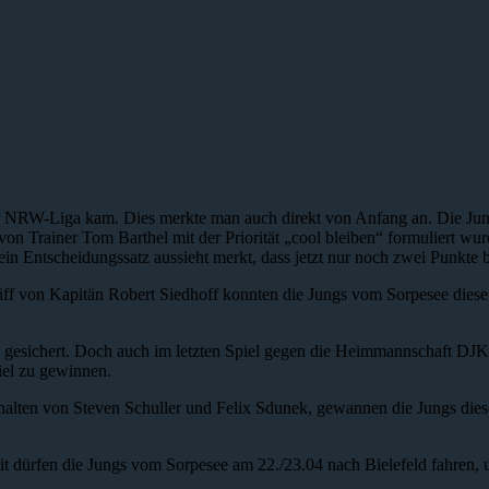
r NRW-Liga kam. Dies merkte man auch direkt von Anfang an. Die Jun
von Trainer Tom Barthel mit der Priorität „cool bleiben“ formuliert wu
in Entscheidungssatz aussieht merkt, dass jetzt nur noch zwei Punkte 
f von Kapitän Robert Siedhoff konnten die Jungs vom Sorpesee diese
 gesichert. Doch auch im letzten Spiel gegen die Heimmannschaft DJK
piel zu gewinnen.
lten von Steven Schuller und Felix Sdunek, gewannen die Jungs dieses
it dürfen die Jungs vom Sorpesee am 22./23.04 nach Bielefeld fahren,