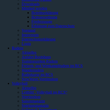
Downloads
Mitglied werden
Beitrittserklärung
Beitragsordnung
Förderzusage
Erklärung zum Datenschutz
Vorstand
Impressum
Datenschutzerklärung
Login
Rudern
Aktuelles
Anfahrt Bootshaus
Trainingszeiten Rudern
Freizeit- und Wettkampfrudern im RCS
Wanderrudern
Ruderkurse im RCS
NewWave Vereinsshop
Volleyball
Aktuelles
Leitbild „Volleyball im RCS“
Vereinsshop
Saisonmagazin
Spieltagsmagazin
Volleyball-Trainerteam