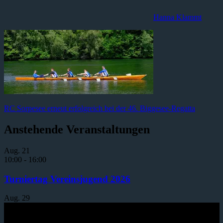
Hanna Klammt
Beitragsnavigation
Vorheriger
RC Sorpesee erneut erfolgreich bei der 46. Biggesee-Regatta
Beitrag:
Anstehende Veranstaltungen
Aug.
21
10:00
-
16:00
Turniertag Vereinsjugend 2026
Aug.
29