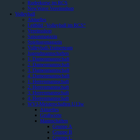
Ruderkurse im RCS
NewWave Vereinsshop
Volleyball
Aktuelles
Leitbild „Volleyball im RCS“
Vereinsshop
Saisonmagazin
Spieltagsmagazin
Volleyball-Trainerteam
Jugendmannschaften
1. Damenmannschaft
2. Damenmannschaft
3. Damenmannschaft
4. Damenmannschaft
1. Herrenmannschaft
2. Herrenmannschaft
3. Herrenmannschaft
4. Herrenmannschaft
WVJ-Meisterschaften U13w
Aktuelles
Grußworte
Mannschaften
Gruppe A
Gruppe B
Gruppe C