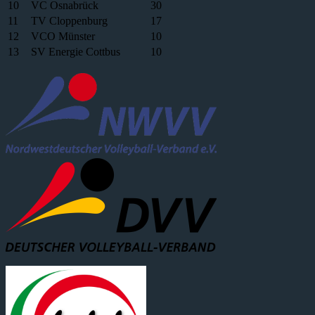
10
VC Osnabrück
30
11
TV Cloppenburg
17
12
VCO Münster
10
13
SV Energie Cottbus
10