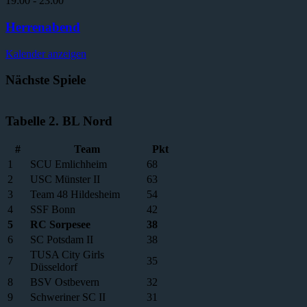
19:00
-
23:00
Herrenabend
Kalender anzeigen
Nächste Spiele
Tabelle 2. BL Nord
#
Team
Pkt
1
SCU Emlichheim
68
2
USC Münster II
63
3
Team 48 Hildesheim
54
4
SSF Bonn
42
5
RC Sorpesee
38
6
SC Potsdam II
38
TUSA City Girls
7
35
Düsseldorf
8
BSV Ostbevern
32
9
Schweriner SC II
31