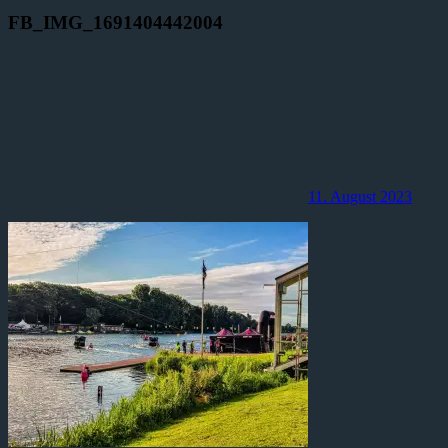
FB_IMG_1691404442004
11. August 2023