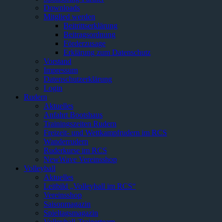
Downloads
Mitglied werden
Beitrittserklärung
Beitragsordnung
Förderzusage
Erklärung zum Datenschutz
Vorstand
Impressum
Datenschutzerklärung
Login
Rudern
Aktuelles
Anfahrt Bootshaus
Trainingszeiten Rudern
Freizeit- und Wettkampfrudern im RCS
Wanderrudern
Ruderkurse im RCS
NewWave Vereinsshop
Volleyball
Aktuelles
Leitbild „Volleyball im RCS“
Vereinsshop
Saisonmagazin
Spieltagsmagazin
Volleyball-Trainerteam