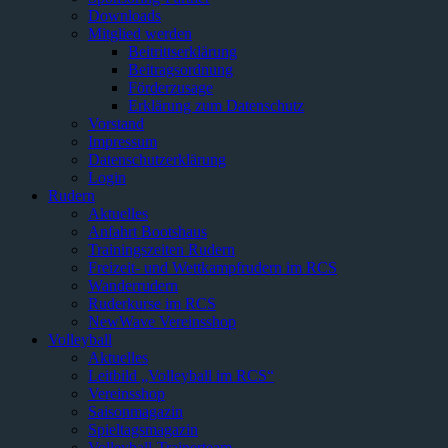
Downloads
Mitglied werden
Beitrittserklärung
Beitragsordnung
Förderzusage
Erklärung zum Datenschutz
Vorstand
Impressum
Datenschutzerklärung
Login
Rudern
Aktuelles
Anfahrt Bootshaus
Trainingszeiten Rudern
Freizeit- und Wettkampfrudern im RCS
Wanderrudern
Ruderkurse im RCS
NewWave Vereinsshop
Volleyball
Aktuelles
Leitbild „Volleyball im RCS“
Vereinsshop
Saisonmagazin
Spieltagsmagazin
Volleyball-Trainerteam