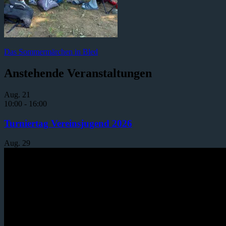
Das Sommermärchen in Bled
Anstehende Veranstaltungen
Aug.
21
10:00
-
16:00
Turniertag Vereinsjugend 2026
Aug.
29