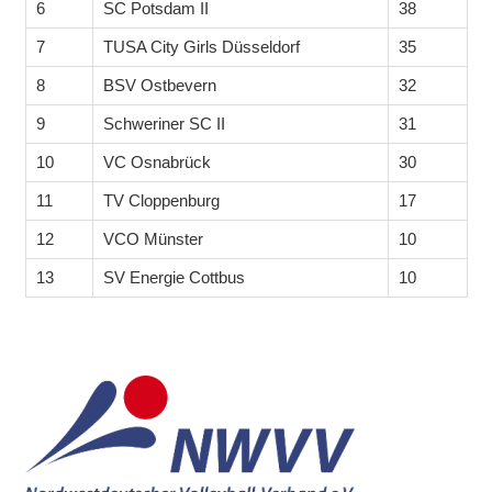
6
SC Potsdam II
38
7
TUSA City Girls Düsseldorf
35
8
BSV Ostbevern
32
9
Schweriner SC II
31
10
VC Osnabrück
30
11
TV Cloppenburg
17
12
VCO Münster
10
13
SV Energie Cottbus
10