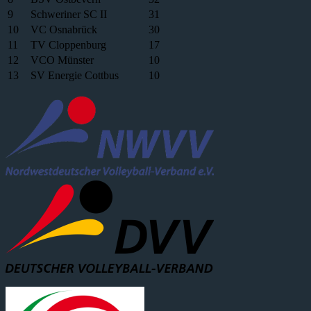
9
Schweriner SC II
31
10
VC Osnabrück
30
11
TV Cloppenburg
17
12
VCO Münster
10
13
SV Energie Cottbus
10