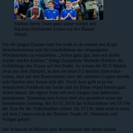
Stärken ihrem Team ganz sicher wieder den
Rücken (Turbulente Action vor der Blauen
Wand)
Für die jungen Damen vom See heißt es da erstmal den Kopf
freizubekommen und die Geschehnisse des vergangenen
Wochenendes zu verarbeiten. „Schon ganz gut, dass wir direkt
wieder spielen können.“ bringt Zuspielerin Michelle Henkies die
Gefühlslage des Teams auf den Punkt. So wissen die RCS Mädels
zwar aus dem Hinspiel, in dem sie beim 0:3 absolut chancenlos
waren, dass mit den Bonnerinnen einer der stärksten Gegner anreißt,
aufs Spielen aber freuen sich alle. Noch dazu geht es ja vor
heimischem Publikum zur Sache und die Blaue Wand brennt ganz
sicher darauf, die eigene Serie mit zwei Siegen zum Jahresstart
auszubauen. Spannung und Action sind also garantiert wenn am
kommenden Samstag, den 02.02.2019 das Schulzentrum um 18 Uhr
die Tore für die Volleyballfans öffnet. Ab 19 Uhr dann wird es ernst
auf dem Centercourt in der Berliner Straße 45. Dabeisein und
Vollgas geben!
Die Wünsche in Bildern zum Wochenende mit einem dicken