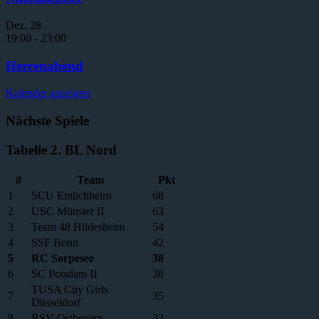
Dez.
28
19:00
-
23:00
Herrenabend
Kalender anzeigen
Nächste Spiele
Tabelle 2. BL Nord
#
Team
Pkt
1
SCU Emlichheim
68
2
USC Münster II
63
3
Team 48 Hildesheim
54
4
SSF Bonn
42
5
RC Sorpesee
38
6
SC Potsdam II
38
TUSA City Girls
7
35
Düsseldorf
8
BSV Ostbevern
32