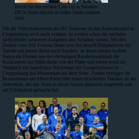
Bereit für das nächste Line Up in Sundern
(RCS Team möchte in voller Stärke präsent
sein)
Für die Volleyballerinnen des RC Sorpesee ist das Auswärtsspiel in
Cloppenburg noch nicht verdaut, da werfen schon die nächsten
nicht minder schweren Aufgaben ihre Schatten voraus. Mit den
Damen vom SSF Fortuna Bonn reist der aktuell Drittplatzierte der
Tabelle mit breiter Brust nach Sundern. In ihrem letzten Auftritt
fegten die Damen aus der ehemaligen Bundeshauptstadt die
Konkurrenz aus Hildesheim von der Platte und haben somit im
Vergleich zur ärgerlichen Niederlage der Gastgeberinnen in
Cloppenburg das Momentum auf ihrer Seite. Zudem verfügen die
Bonnerinnen mit Albert Klein über einen exzellenten Taktiker an der
Seitenlinie, der das Team in dieser Saison glänzend eingestellt und
auf Erfolgskurs gebracht hat.