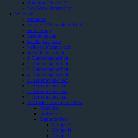
Ruderkurse im RCS
NewWave Vereinsshop
Volleyball
Aktuelles
Leitbild „Volleyball im RCS“
Vereinsshop
Saisonmagazin
Spieltagsmagazin
Volleyball-Trainerteam
Jugendmannschaften
1. Damenmannschaft
2. Damenmannschaft
3. Damenmannschaft
4. Damenmannschaft
1. Herrenmannschaft
2. Herrenmannschaft
3. Herrenmannschaft
4. Herrenmannschaft
WVJ-Meisterschaften U13w
Aktuelles
Grußworte
Mannschaften
Gruppe A
Gruppe B
Gruppe C