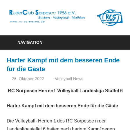
R
S
Rudern
1
–
NAVIGATION
Volleyball
e
–
Harter Kampf mit dem besseren Ende
Triathlon
für die Gäste
26. Oktober 2022
Ute Schlecht
Volleyball News
RC Sorpesee Herren1 Volleyball Landesliga Staffel 6
Harter Kampf mit dem besseren Ende für die Gäste
Die Volleyball- Herren 1 des RC Sorpesee n der
Landesligastaffel 6 hatten nach hartem Kampf gegen