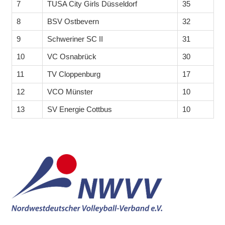
7
TUSA City Girls Düsseldorf
35
8
BSV Ostbevern
32
9
Schweriner SC II
31
10
VC Osnabrück
30
11
TV Cloppenburg
17
12
VCO Münster
10
13
SV Energie Cottbus
10