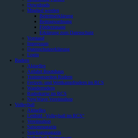
Downloads
Mitglied werden
Beitrittserklärung
Beitragsordnung
Förderzusage
Erklärung zum Datenschutz
Vorstand
Impressum
Datenschutzerklärung
Login
Rudern
Aktuelles
Anfahrt Bootshaus
Trainingszeiten Rudern
Freizeit- und Wettkampfrudern im RCS
Wanderrudern
Ruderkurse im RCS
NewWave Vereinsshop
Volleyball
Aktuelles
Leitbild „Volleyball im RCS“
Vereinsshop
Saisonmagazin
Spieltagsmagazin
Volleyball-Trainerteam