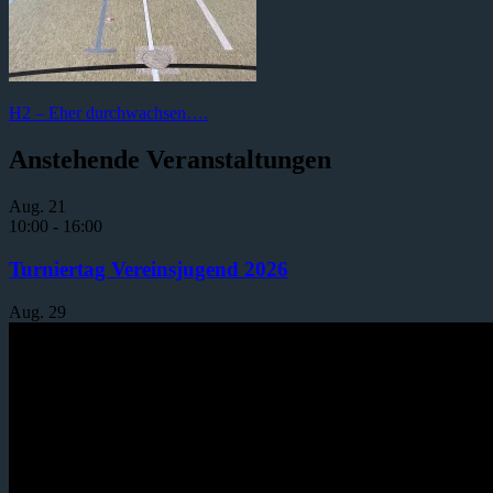
Beitragsnavigation
Vorheriger
H2 – Eher durchwachsen….
Beitrag:
Anstehende Veranstaltungen
Aug.
21
10:00
-
16:00
Turniertag Vereinsjugend 2026
Aug.
29