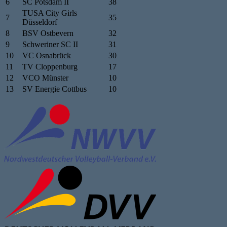
6
SC Potsdam II
38
TUSA City Girls
7
35
Düsseldorf
8
BSV Ostbevern
32
9
Schweriner SC II
31
10
VC Osnabrück
30
11
TV Cloppenburg
17
12
VCO Münster
10
13
SV Energie Cottbus
10