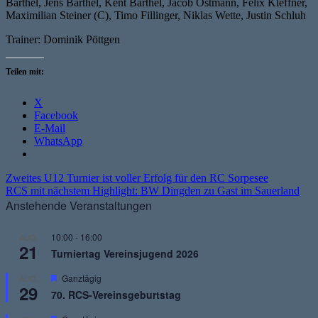
Barthel, Jens Barthel, Kent Barthel, Jacob Ostmann, Felix Kleffner,
Maximilian Steiner (C), Timo Fillinger, Niklas Wette, Justin Schluh
Trainer: Dominik Pöttgen
Teilen mit:
X
Facebook
E-Mail
WhatsApp
Beitragsnavigation
Vorheriger
Zweites U12 Turnier ist voller Erfolg für den RC Sorpesee
Beitrag:
Nächster
RCS mit nächstem Highlight: BW Dingden zu Gast im Sauerland
Beitrag:
Anstehende Veranstaltungen
10:00
-
16:00
AUG.
21
Turniertag Vereinsjugend 2026
Hervorgehoben
Ganztägig
AUG.
29
70. RCS-Vereinsgeburtstag