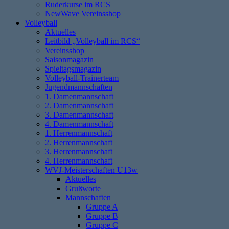
Ruderkurse im RCS
NewWave Vereinsshop
Volleyball
Aktuelles
Leitbild „Volleyball im RCS“
Vereinsshop
Saisonmagazin
Spieltagsmagazin
Volleyball-Trainerteam
Jugendmannschaften
1. Damenmannschaft
2. Damenmannschaft
3. Damenmannschaft
4. Damenmannschaft
1. Herrenmannschaft
2. Herrenmannschaft
3. Herrenmannschaft
4. Herrenmannschaft
WVJ-Meisterschaften U13w
Aktuelles
Grußworte
Mannschaften
Gruppe A
Gruppe B
Gruppe C