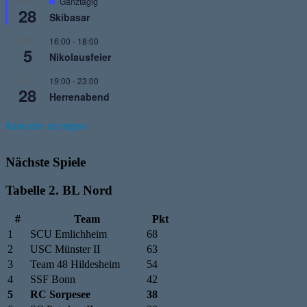
Hervorgehoben
Ganztägig
NOV.
28
Skibasar
16:00
-
18:00
DEZ.
5
Nikolausfeier
19:00
-
23:00
DEZ.
28
Herrenabend
Kalender anzeigen
Nächste Spiele
Tabelle 2. BL Nord
#
Team
Pkt
1
SCU Emlichheim
68
2
USC Münster II
63
3
Team 48 Hildesheim
54
4
SSF Bonn
42
5
RC Sorpesee
38