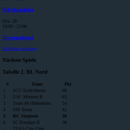
Nikolausfeier
Dez.
28
19:00
-
23:00
Herrenabend
Kalender anzeigen
Nächste Spiele
Tabelle 2. BL Nord
#
Team
Pkt
1
SCU Emlichheim
68
2
USC Münster II
63
3
Team 48 Hildesheim
54
4
SSF Bonn
42
5
RC Sorpesee
38
6
SC Potsdam II
38
TUSA City Girls