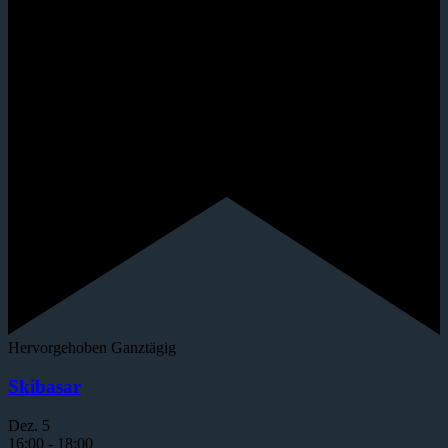
Hervorgehoben
Ganztägig
Skibasar
Dez.
5
16:00
-
18:00