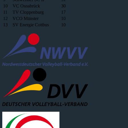
10
VC Osnabrück
30
11
TV Cloppenburg
17
12
VCO Münster
10
13
SV Energie Cottbus
10