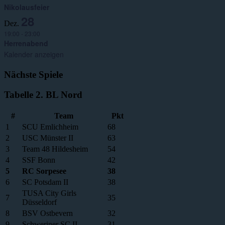
Nikolausfeier
28
Dez.
19:00
-
23:00
Herrenabend
Kalender anzeigen
Nächste Spiele
Tabelle 2. BL Nord
#
Team
Pkt
1
SCU Emlichheim
68
2
USC Münster II
63
3
Team 48 Hildesheim
54
4
SSF Bonn
42
5
RC Sorpesee
38
6
SC Potsdam II
38
TUSA City Girls
7
35
Düsseldorf
8
BSV Ostbevern
32
9
Schweriner SC II
31