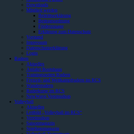
Downloads
Mitglied werden
Beitrittserklärung
Beitragsordnung
Förderzusage
Erklärung zum Datenschutz
Vorstand
Impressum
Datenschutzerklärung
Login
Rudern
Aktuelles
Anfahrt Bootshaus
Trainingszeiten Rudern
Freizeit- und Wettkampfrudern im RCS
Wanderrudern
Ruderkurse im RCS
NewWave Vereinsshop
Volleyball
Aktuelles
Leitbild „Volleyball im RCS“
Vereinsshop
Saisonmagazin
Spieltagsmagazin
Volleyball-Trainerteam