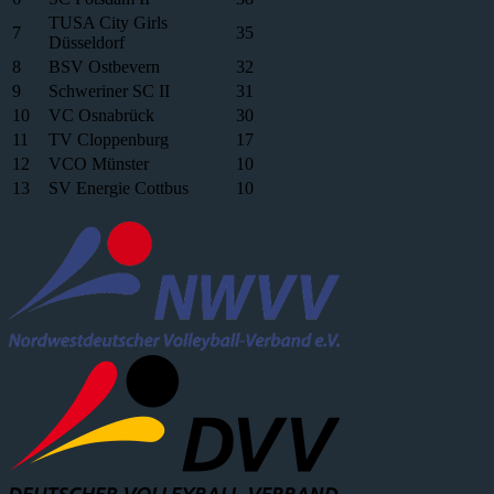
TUSA City Girls
7
35
Düsseldorf
8
BSV Ostbevern
32
9
Schweriner SC II
31
10
VC Osnabrück
30
11
TV Cloppenburg
17
12
VCO Münster
10
13
SV Energie Cottbus
10