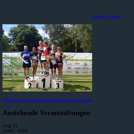
Sabrina Tigges
Beitragsnavigation
Vorheriger
Erfolgreicher Start beim Triathlon am Hennesee
Beitrag:
Anstehende Veranstaltungen
Aug.
21
10:00
-
16:00