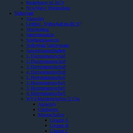
Ruderkurse im RCS
NewWave Vereinsshop
Volleyball
Aktuelles
Leitbild „Volleyball im RCS“
Vereinsshop
Saisonmagazin
Spieltagsmagazin
Volleyball-Trainerteam
Jugendmannschaften
1. Damenmannschaft
2. Damenmannschaft
3. Damenmannschaft
4. Damenmannschaft
1. Herrenmannschaft
2. Herrenmannschaft
3. Herrenmannschaft
4. Herrenmannschaft
WVJ-Meisterschaften U13w
Aktuelles
Grußworte
Mannschaften
Gruppe A
Gruppe B
Gruppe C