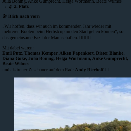
Julia Böning, Anke Gumprecht, Helga Wortmann, Beate Wilmes
→ 🥈
2. Platz
🔭 Blick nach vorn
„Wir hoffen, dass wir auch im kommenden Jahr wieder mit
mehreren Booten beim Herbstcup an den Start gehen können“, so
das gemeinsame Fazit der Mannschaften. 🚣‍♀️🚣‍♂️
Mit dabei waren:
Emil Putz, Thomas Kemper, Aiken Papenkort, Dieter Blanke,
Diana Göke, Julia Böning, Helga Wortmann, Anke Gumprecht,
Beate Wilmes
und als treuer Zuschauer auf dem Rad:
Andy Bierhoff
🚴‍♂️