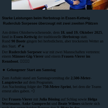
Starke Leistungen beim Herbstcup in Essen-Kettwig
Ruderclub Sorpesee überzeugt mit zwei zweiten Plätzen
Am dritten Oktoberwochenende, dem
18. und 19. Oktober 2025
,
fand in
Essen-Kettwig
der traditionelle
Herbstcup
statt.
Rund
90 Boote
gingen bei herbstlichem, aber trockenem Wetter an
den Start. 🍂☀️
Der
Ruderclub Sorpesee
war mit zwei Mannschaften vertreten:
einem
Männer-Gig-Vierer
und einem
Frauen-Vierer im
Rennboot
. 🚣‍♀️🚣‍♂️
🔹 Gelungener Start am Samstag
Zum Auftakt stand am Samstagvormittag die
2.500-Meter-
Langstrecke
auf dem Programm.
Am Nachmittag folgte der
750-Meter-Sprint
, bei dem die Teams
erneut alles gaben. 💨
Der
Frauen-Vierer
mit
Julia Böning
auf Schlag sowie
Helga
Wortmann
,
Anke Gumprecht
und
Beate Wilmes
sicherte sich
nach den ersten beiden Rennen den
3. Platz in der