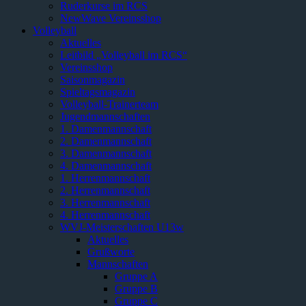
Ruderkurse im RCS
NewWave Vereinsshop
Volleyball
Aktuelles
Leitbild „Volleyball im RCS“
Vereinsshop
Saisonmagazin
Spieltagsmagazin
Volleyball-Trainerteam
Jugendmannschaften
1. Damenmannschaft
2. Damenmannschaft
3. Damenmannschaft
4. Damenmannschaft
1. Herrenmannschaft
2. Herrenmannschaft
3. Herrenmannschaft
4. Herrenmannschaft
WVJ-Meisterschaften U13w
Aktuelles
Grußworte
Mannschaften
Gruppe A
Gruppe B
Gruppe C