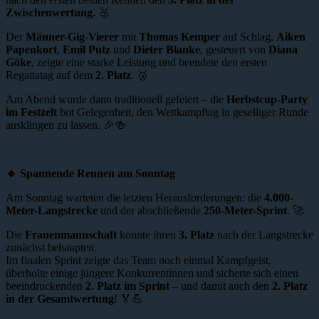
Zwischenwertung
. 🥉
Der
Männer-Gig-Vierer
mit
Thomas Kemper
auf Schlag,
Aiken
Papenkort
,
Emil Putz
und
Dieter Blanke
, gesteuert von
Diana
Göke
, zeigte eine starke Leistung und beendete den ersten
Regattatag auf dem
2. Platz
. 🥈
Am Abend wurde dann traditionell gefeiert – die
Herbstcup-Party
im Festzelt
bot Gelegenheit, den Wettkampftag in geselliger Runde
ausklingen zu lassen. 🎉🍻
🔹 Spannende Rennen am Sonntag
Am Sonntag warteten die letzten Herausforderungen: die
4.000-
Meter-Langstrecke
und der abschließende
250-Meter-Sprint
. 🚀
Die
Frauenmannschaft
konnte ihren
3. Platz
nach der Langstrecke
zunächst behaupten.
Im finalen Sprint zeigte das Team noch einmal Kampfgeist,
überholte einige jüngere Konkurrentinnen und sicherte sich einen
beeindruckenden
2. Platz im Sprint
– und damit auch den
2. Platz
in der Gesamtwertung
! 🏅💪