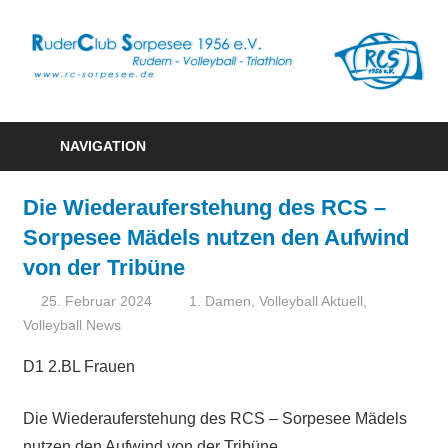
R
S
Rudern
1
–
NAVIGATION
Volleyball
e
–
Die Wiederauferstehung des RCS –
Triathlon
Sorpesee Mädels nutzen den Aufwind
von der Tribüne
25. Februar 2024
Ute Schlecht
1. Damen
,
Volleyball Aktuell
,
Volleyball News
D1 2.BL Frauen
Die Wiederauferstehung des RCS – Sorpesee Mädels
nutzen den Aufwind von der Tribüne