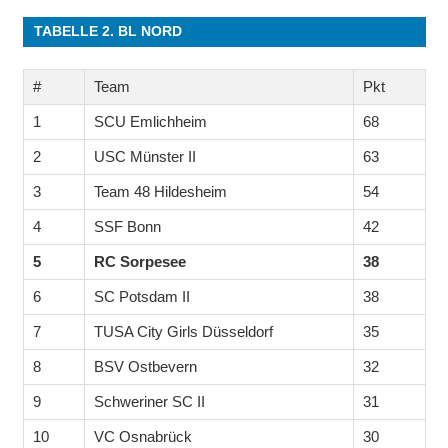
TABELLE 2. BL NORD
#
Team
Pkt
1
SCU Emlichheim
68
2
USC Münster II
63
3
Team 48 Hildesheim
54
4
SSF Bonn
42
5
RC Sorpesee
38
6
SC Potsdam II
38
7
TUSA City Girls Düsseldorf
35
8
BSV Ostbevern
32
9
Schweriner SC II
31
10
VC Osnabrück
30