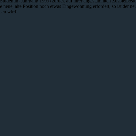
e Studentin (Jahrgang 1999) zurück auf ihrer angestammten Zuspielposi
 neue, alte Position noch etwas Eingewöhnung erfordert, so ist der n
ben wird!