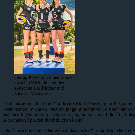
Genug Power auch mal Stütze
zu sein (Michelle Henkies
zwischen Lea Fischer und
Victoria Vornweg)
„Voll ankommen im Team!“ so fasst Victoria Vornweg ihr Programm f
Nesthäkchen im Kader. Dass die junge Sunderanerin, die sich auch vor
fast überall genannt wird, schon vergangene Saison auf die Überhols
in der neuen Spielzeit durchdrücken kann!
„Hab` da schon einen Plan wie ich das mache!“ bringt Michelle Henkie