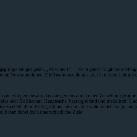
ingsgruppe einiges getan. „Alles neu!?“ – Nicht ganz! Es gibt eine Me
Menge Newcomerinnen. Die Teamvorstellung startet in diesem Jahr mit e
ielerin gemeinsam, dass sie gemeinsam in einer Vorstellungsgruppe la
des oder Ed Sheeran, Hauptsache herzergreifend und melodisch! Und 
ise zweifelhaftem Erfolg, können sie doch bei weitem nicht so gut sin
 haben dabei doch unterschiedliche Ziele: