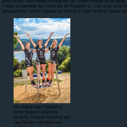
keineswegs. Nach ihrem Ausflug auf die Libera Position ist die jung
1 trägt sie nunmehr das Trikot mit der Nummer 11. Und auch wenn die
gespannt sein, welche Impulse sie dem RCS Spiel in dieser Saison ge
Die Hände zum Himmel in
bester Balance (Michelle
Henkies, Victoria Vornweg und
Lea Fischer, von links nach