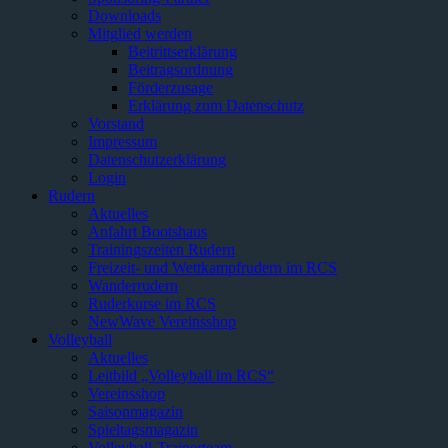
Downloads
Mitglied werden
Beitrittserklärung
Beitragsordnung
Förderzusage
Erklärung zum Datenschutz
Vorstand
Impressum
Datenschutzerklärung
Login
Rudern
Aktuelles
Anfahrt Bootshaus
Trainingszeiten Rudern
Freizeit- und Wettkampfrudern im RCS
Wanderrudern
Ruderkurse im RCS
NewWave Vereinsshop
Volleyball
Aktuelles
Leitbild „Volleyball im RCS“
Vereinsshop
Saisonmagazin
Spieltagsmagazin
Volleyball-Trainerteam