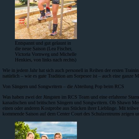
Entspannt und gut gelaunt in
die neue Saison (Lea Fischer,
Victoria Vornweg und Michelle
Henkies, von links nach rechts)
Wie in jedem Jahr hat sich auch personell in Reihen der ersten Train
natürlich – wie es gute Tradition am Sorpesee ist – auch eine ganze 
Von Sängern und Songwritern – die Abteilung Pop beim RCS
Was haben zwei der Jüngsten im RCS Team und eine erfahrene Stammsp
kanadischen und britischen Sängern und Songwritern. Ob Shawn Men
einen oder anderen Kostprobe aus Stücken ihrer Lieblinge. Mit teilwe
kommende Saison auf dem Center Court des Schulzentrums zeigen und