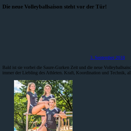
Die neue Volleyballsaison steht vor der Tür!
3. September 2018
Bald ist sie vorbei die Saure-Gurken Zeit und die neue Volleyballsai
immer der Liebling des Athleten. Kraft, Koordination und Technik, a