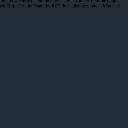
tion und wechselt die Nummer gleich mit. Von der 1 auf die doppelte
euen Zuspielerin im Team des RCS doch alles zuzutrauen. Man darf