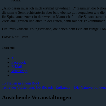
rechts)
„Also daran muss ich mich erstmal gewöhnen…“ resümiert die Neheim
die smarte Senkrechtstarterin aber bald ebenso gut verpacken wie di
ihr Spitzname, zuerst in der zweiten Mannschaft in die Saison starte
Ziele anzugreifen und auch in der ersten, dann mit der Trikotnummer
Drei musikalische Youngster also, die neben dem Feld auf ruhige Tö
Fotos: Ralf Litera
Teilen mit:
X
Facebook
E-Mail
WhatsApp
Beitragsnavigation
Vorheriger
15 Frauen in einem Boot
Beitrag:
Nächster
Teil 2 der Vorstellung: Ob Bio oder Erdkunde – Die Naturverbund
Beitrag:
Anstehende Veranstaltungen