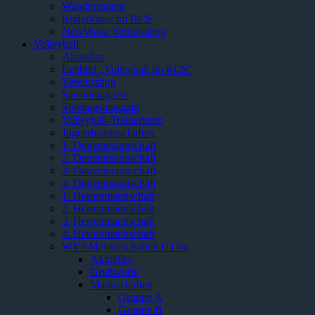
Wanderrudern
Ruderkurse im RCS
NewWave Vereinsshop
Volleyball
Aktuelles
Leitbild „Volleyball im RCS“
Vereinsshop
Saisonmagazin
Spieltagsmagazin
Volleyball-Trainerteam
Jugendmannschaften
1. Damenmannschaft
2. Damenmannschaft
3. Damenmannschaft
4. Damenmannschaft
1. Herrenmannschaft
2. Herrenmannschaft
3. Herrenmannschaft
4. Herrenmannschaft
WVJ-Meisterschaften U13w
Aktuelles
Grußworte
Mannschaften
Gruppe A
Gruppe B