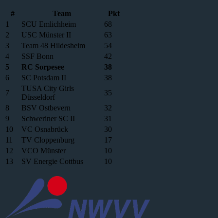
#
Team
Pkt
1
SCU Emlichheim
68
2
USC Münster II
63
3
Team 48 Hildesheim
54
4
SSF Bonn
42
5
RC Sorpesee
38
6
SC Potsdam II
38
TUSA City Girls
7
35
Düsseldorf
8
BSV Ostbevern
32
9
Schweriner SC II
31
10
VC Osnabrück
30
11
TV Cloppenburg
17
12
VCO Münster
10
13
SV Energie Cottbus
10