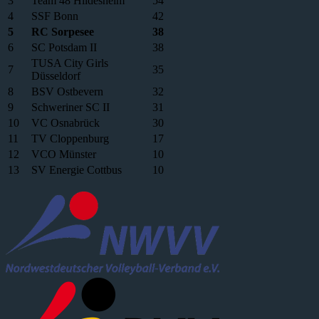
3
Team 48 Hildesheim
54
4
SSF Bonn
42
5
RC Sorpesee
38
6
SC Potsdam II
38
TUSA City Girls
7
35
Düsseldorf
8
BSV Ostbevern
32
9
Schweriner SC II
31
10
VC Osnabrück
30
11
TV Cloppenburg
17
12
VCO Münster
10
13
SV Energie Cottbus
10