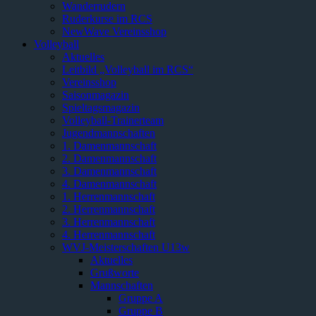
Wanderrudern
Ruderkurse im RCS
NewWave Vereinsshop
Volleyball
Aktuelles
Leitbild „Volleyball im RCS“
Vereinsshop
Saisonmagazin
Spieltagsmagazin
Volleyball-Trainerteam
Jugendmannschaften
1. Damenmannschaft
2. Damenmannschaft
3. Damenmannschaft
4. Damenmannschaft
1. Herrenmannschaft
2. Herrenmannschaft
3. Herrenmannschaft
4. Herrenmannschaft
WVJ-Meisterschaften U13w
Aktuelles
Grußworte
Mannschaften
Gruppe A
Gruppe B