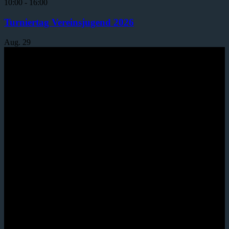
10:00
-
16:00
Turniertag Vereinsjugend 2026
Aug.
29