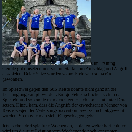
s im Training
Geübte gut umsetzen und so ihre Stärken im Aufschlag und Angriff
ausspielen. Beide Sätze wurden so am Ende sehr souverän
gewonnen.
Im Spiel zwei gegen den SuS Reiste konnte nicht ganz an die
Leistung angeknüpft werden. Einige Fehler schlichen sich in das
Spiel ein und so konnte man den Gegner nicht konstant unter Druck
setzen. Hinzu kam, dass die Angriffe der erwachsenen Männer von
Reiste wegen der Verletzungsprävention bewusst nicht abgewehrt
wurden. So musste man sich 0:2 geschlagen geben.
Jetzt stehen drei spielfreie Wochen an, in denen weiter hart trainiert
wird um die gute Leistung vom Wochenende noch konstanter