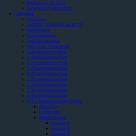
Ruderkurse im RCS
NewWave Vereinsshop
Volleyball
Aktuelles
Leitbild „Volleyball im RCS“
Vereinsshop
Saisonmagazin
Spieltagsmagazin
Volleyball-Trainerteam
Jugendmannschaften
1. Damenmannschaft
2. Damenmannschaft
3. Damenmannschaft
4. Damenmannschaft
1. Herrenmannschaft
2. Herrenmannschaft
3. Herrenmannschaft
4. Herrenmannschaft
WVJ-Meisterschaften U13w
Aktuelles
Grußworte
Mannschaften
Gruppe A
Gruppe B
Gruppe C