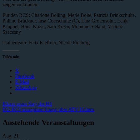
zeigen zu können.
Für den RCS: Charlotte Bölling, Merle Bolte, Patrizia Brinkschulte,
Philine Brückner, Insa Coerschulte (C), Lina Grotensohn, Lenja
Klüppel, Hana Kozar, Sara Kozar, Monique Sieland, Victoria
Szecesny
Trainerteam: Felix Kleffner, Nicole Freiburg
Teilen mit:
X
Facebook
E-Mail
WhatsApp
Beitragsnavigation
Vorheriger
Klarer erster Sieg der H1
Beitrag:
Nächster
D2: RCS triumphiert knapp über ATV Haltern
Beitrag:
Anstehende Veranstaltungen
Aug.
21