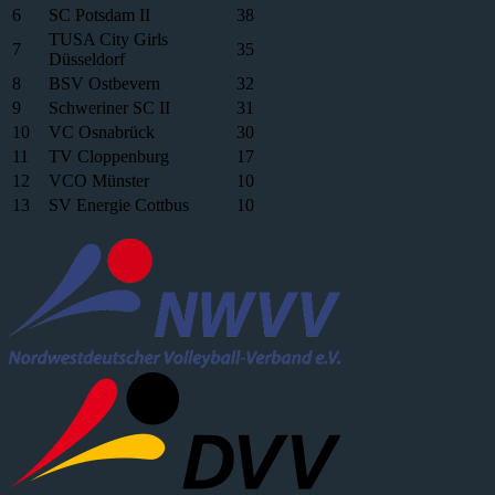
6
SC Potsdam II
38
TUSA City Girls
7
35
Düsseldorf
8
BSV Ostbevern
32
9
Schweriner SC II
31
10
VC Osnabrück
30
11
TV Cloppenburg
17
12
VCO Münster
10
13
SV Energie Cottbus
10