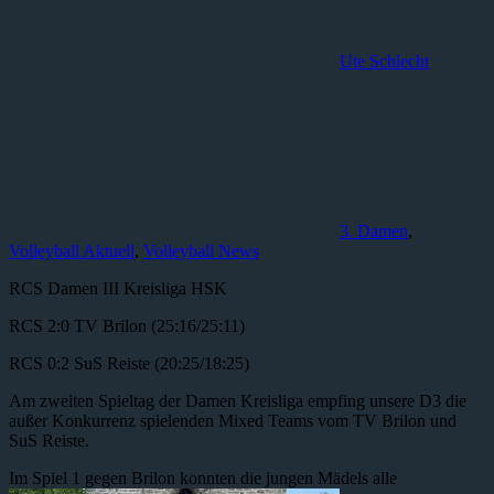
Ute Schlecht
3. Damen
,
Volleyball Aktuell
,
Volleyball News
RCS Damen III Kreisliga HSK
RCS 2:0 TV Brilon (25:16/25:11)
RCS 0:2 SuS Reiste (20:25/18:25)
Am zweiten Spieltag der Damen Kreisliga empfing unsere D3 die
außer Konkurrenz spielenden Mixed Teams vom TV Brilon und
SuS Reiste.
Im Spiel 1 gegen Brilon konnten die jungen Mädels alle