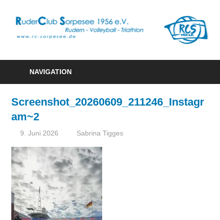
R
S
Rudern
1
–
NAVIGATION
Volleyball
e
–
Screenshot_20260609_211246_Instagr
Triathlon
am~2
9. Juni 2026
Sabrina Tigges