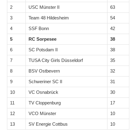
2
USC Münster II
63
3
Team 48 Hildesheim
54
4
SSF Bonn
42
5
RC Sorpesee
38
6
SC Potsdam II
38
7
TUSA City Girls Düsseldorf
35
8
BSV Ostbevern
32
9
Schweriner SC II
31
10
VC Osnabrück
30
11
TV Cloppenburg
17
12
VCO Münster
10
13
SV Energie Cottbus
10