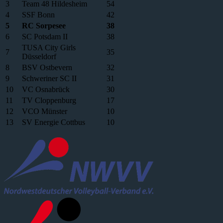
3
Team 48 Hildesheim
54
4
SSF Bonn
42
5
RC Sorpesee
38
6
SC Potsdam II
38
TUSA City Girls
7
35
Düsseldorf
8
BSV Ostbevern
32
9
Schweriner SC II
31
10
VC Osnabrück
30
11
TV Cloppenburg
17
12
VCO Münster
10
13
SV Energie Cottbus
10