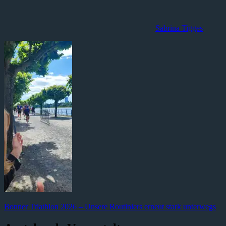
Sabrina Tigges
Beitragsnavigation
Vorheriger
Bonner Triathlon 2026 – Unsere Routiniers erneut stark unterwegs
Beitrag: