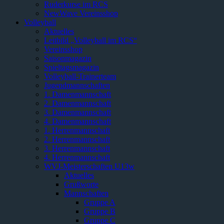
Ruderkurse im RCS
NewWave Vereinsshop
Volleyball
Aktuelles
Leitbild „Volleyball im RCS“
Vereinsshop
Saisonmagazin
Spieltagsmagazin
Volleyball-Trainerteam
Jugendmannschaften
1. Damenmannschaft
2. Damenmannschaft
3. Damenmannschaft
4. Damenmannschaft
1. Herrenmannschaft
2. Herrenmannschaft
3. Herrenmannschaft
4. Herrenmannschaft
WVJ-Meisterschaften U13w
Aktuelles
Grußworte
Mannschaften
Gruppe A
Gruppe B
Gruppe C