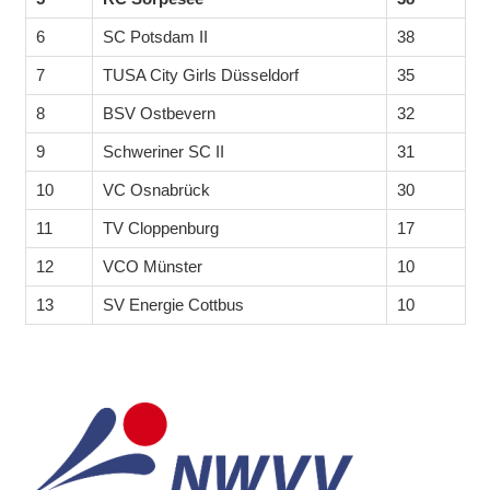
6
SC Potsdam II
38
7
TUSA City Girls Düsseldorf
35
8
BSV Ostbevern
32
9
Schweriner SC II
31
10
VC Osnabrück
30
11
TV Cloppenburg
17
12
VCO Münster
10
13
SV Energie Cottbus
10