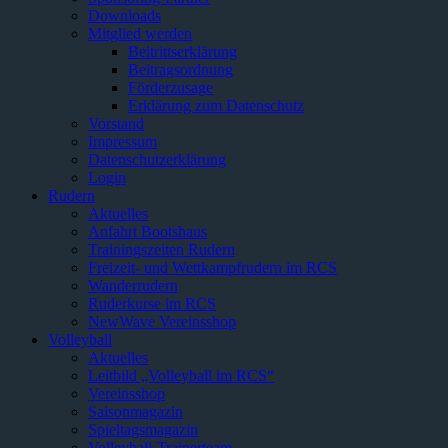
Downloads
Mitglied werden
Beitrittserklärung
Beitragsordnung
Förderzusage
Erklärung zum Datenschutz
Vorstand
Impressum
Datenschutzerklärung
Login
Rudern
Aktuelles
Anfahrt Bootshaus
Trainingszeiten Rudern
Freizeit- und Wettkampfrudern im RCS
Wanderrudern
Ruderkurse im RCS
NewWave Vereinsshop
Volleyball
Aktuelles
Leitbild „Volleyball im RCS“
Vereinsshop
Saisonmagazin
Spieltagsmagazin
Volleyball-Trainerteam