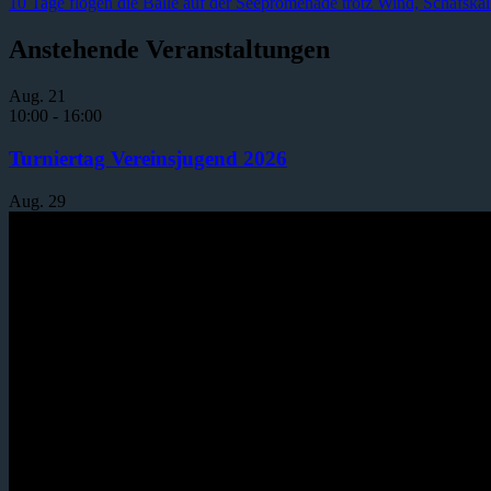
Beitragsnavigation
Vorheriger
10 Tage flogen die Bälle auf der Seepromenade trotz Wind, Schafskä
Beitrag:
Anstehende Veranstaltungen
Aug.
21
10:00
-
16:00
Turniertag Vereinsjugend 2026
Aug.
29