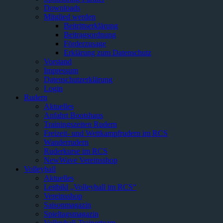
Downloads
Mitglied werden
Beitrittserklärung
Beitragsordnung
Förderzusage
Erklärung zum Datenschutz
Vorstand
Impressum
Datenschutzerklärung
Login
Rudern
Aktuelles
Anfahrt Bootshaus
Trainingszeiten Rudern
Freizeit- und Wettkampfrudern im RCS
Wanderrudern
Ruderkurse im RCS
NewWave Vereinsshop
Volleyball
Aktuelles
Leitbild „Volleyball im RCS“
Vereinsshop
Saisonmagazin
Spieltagsmagazin
Volleyball-Trainerteam