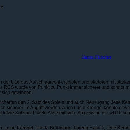
te
Hanna Fleischer
 der U16 das Aufschlagrecht erspielen und starteten mit starke
s RCS wurde von Punkt zu Punkt immer sicherer und konnte mit
r sich gewinnen.
icherten den 2. Satz des Spiels und auch Neuzugang Jette Ke
ch sicherer im Angriff werden. Auch Lucie Krengel konnte cleve
d letzte Satz auch viele Asse mit sich. So gewann die wU16 schl
uh, Lucie Krengel, Frieda Brühmann, Lorena Hasolli, Jette Kembü