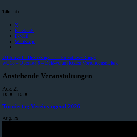
Teilen mit:
X
Facebook
E-Mail
WhatsApp
Beitragsnavigation
Vorheriger
U14mixed – Bezirksliga 15 – Erneut zwei Siege
Beitrag:
Nächster
wU18 – Oberliga 6 – Déjà-vu am letzten Vorrundenspieltag
Beitrag:
Anstehende Veranstaltungen
Aug.
21
10:00
-
16:00
Turniertag Vereinsjugend 2026
Aug.
29