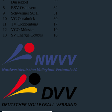
Düsseldorf
8
BSV Ostbevern
32
9
Schweriner SC II
31
10
VC Osnabrück
30
11
TV Cloppenburg
17
12
VCO Münster
10
13
SV Energie Cottbus
10