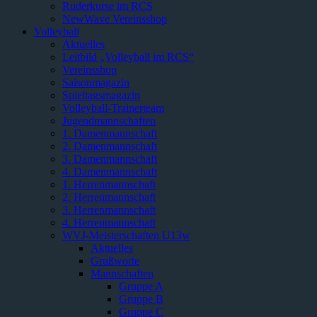
Ruderkurse im RCS
NewWave Vereinsshop
Volleyball
Aktuelles
Leitbild „Volleyball im RCS“
Vereinsshop
Saisonmagazin
Spieltagsmagazin
Volleyball-Trainerteam
Jugendmannschaften
1. Damenmannschaft
2. Damenmannschaft
3. Damenmannschaft
4. Damenmannschaft
1. Herrenmannschaft
2. Herrenmannschaft
3. Herrenmannschaft
4. Herrenmannschaft
WVJ-Meisterschaften U13w
Aktuelles
Grußworte
Mannschaften
Gruppe A
Gruppe B
Gruppe C