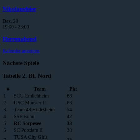
Nikolausfeier
Dez.
28
19:00
-
23:00
Herrenabend
Kalender anzeigen
Nächste Spiele
Tabelle 2. BL Nord
#
Team
Pkt
1
SCU Emlichheim
68
2
USC Münster II
63
3
Team 48 Hildesheim
54
4
SSF Bonn
42
5
RC Sorpesee
38
6
SC Potsdam II
38
TUSA City Girls
7
35