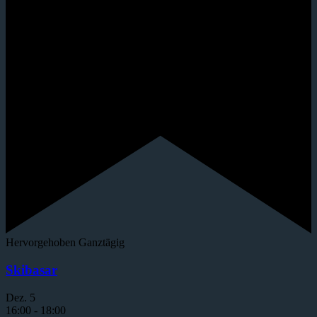
Hervorgehoben
Ganztägig
Skibasar
Dez.
5
16:00
-
18:00